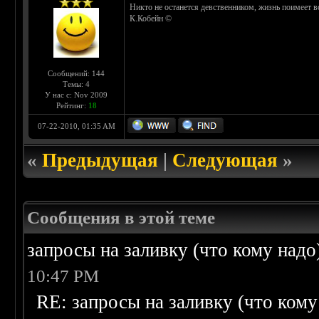
Никто не останется девственником, жизнь поимеет вс
К.Кобейн ©
Сообщений: 144
Темы: 4
У нас с: Nov 2009
Рейтинг:
18
07-22-2010, 01:35 AM
«
Предыдущая
|
Следующая
»
Сообщения в этой теме
запросы на заливку (что кому надо)/
10:47 PM
RE: запросы на заливку (что кому н