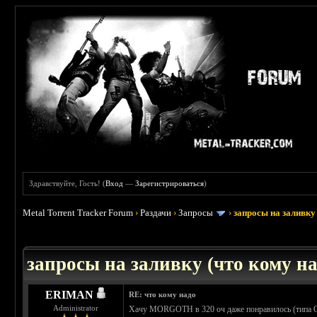
Здравствуйте, Гость! (
Вход
—
Зарегистрироваться
)
Metal Torrent Tracker Forum
›
Раздачи
›
Запросы
›
запросы на заливку 
: 3.45
запросы на заливку (что кому над
ERIMAN
RE: что кому надо
Administrator
Хачу MORGOTH в 320 оч даже понравилось (типа Об