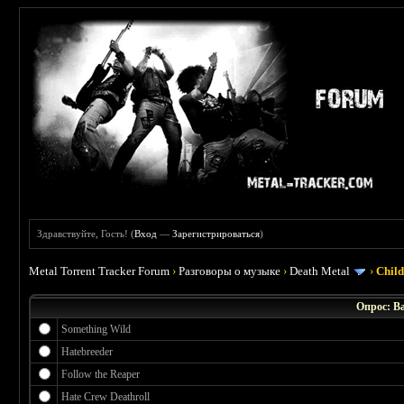
Здравствуйте, Гость! (
Вход
—
Зарегистрироваться
)
Metal Torrent Tracker Forum
›
Разговоры о музыке
›
Death Metal
›
Chil
Опрос: В
Something Wild
Hatebreeder
Follow the Reaper
Hate Crew Deathroll