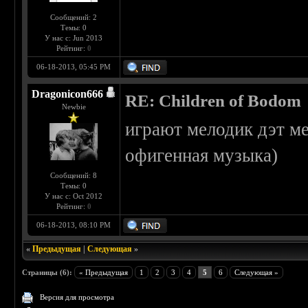
Сообщений: 2
Темы: 0
У нас с: Jun 2013
Рейтинг:
0
06-18-2013, 05:45 PM
Dragonicon666
RE: Children of Bodom
Newbie
играют мелодик дэт м
офигенная музыка)
Сообщений: 8
Темы: 0
У нас с: Oct 2012
Рейтинг:
0
06-18-2013, 08:10 PM
«
Предыдущая
|
Следующая
»
Страницы (6):
« Предыдущая
1
2
3
4
5
6
Следующая »
Версия для просмотра