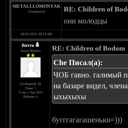
METALLLOMONYAK
RE: Children of Bo
Unregistered
они молодцы
06-03-2013, 09:14 AM
Витек
RE: Children of Bodom
Junior Member
Che Писал(а):
ЧОБ гавно. галимый п
на базаре видел, члена
Сообщений: 38
Темы: 1
У нас с: Sep 2011
ыхыхыхы
Рейтинг:
6
бугггагагашеньки=)))