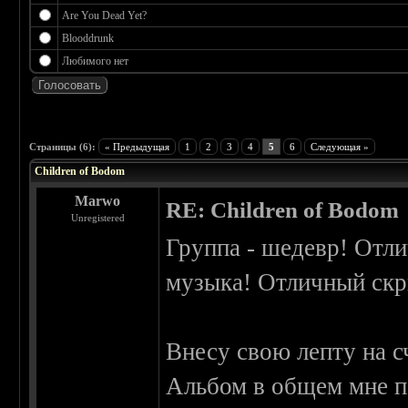
Are You Dead Yet?
Blooddrunk
Любимого нет
 5
Страницы (6):
« Предыдущая
1
2
3
4
5
6
Следующая »
Children of Bodom
Marwo
RE: Children of Bodom
Unregistered
Группа - шедевр! Отли
музыка! Отличный ск
Внесу свою лепту на с
Альбом в общем мне п