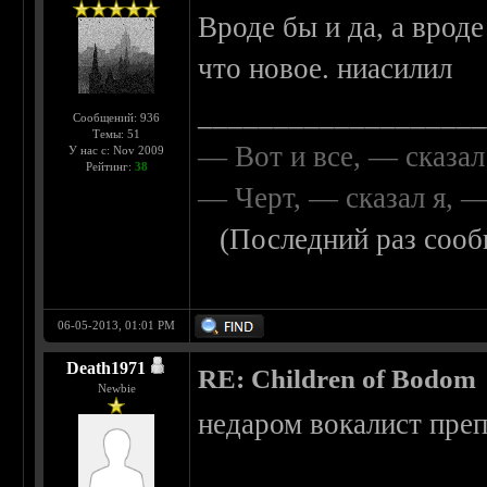
Вроде бы и да, а вроде
что новое. ниасилил
__________________
Сообщений: 936
Темы: 51
— Вот и все, — сказал
У нас с: Nov 2009
Рейтинг:
38
— Черт, — сказал я, 
(Последний раз сооб
06-05-2013, 01:01 PM
Death1971
RE: Children of Bodom
Newbie
недаром вокалист пре