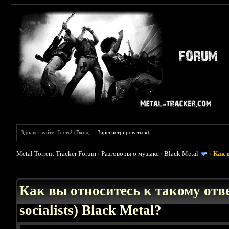
Здравствуйте, Гость! (
Вход
—
Зарегистрироваться
)
Metal Torrent Tracker Forum
›
Разговоры о музыке
›
Black Metal
›
Как в
: 4.23
Как вы относитесь к такому отв
socialists) Black Metal?