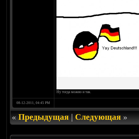
Ну тогда можно и так.
08-12-2011, 04:45 PM
«
Предыдущая
|
Следующая
»