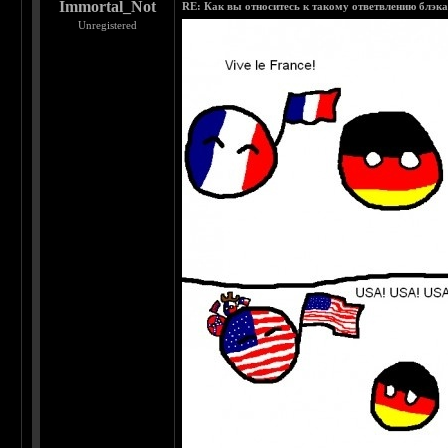
Immortal_Not
RE: Как вы относитесь к такому ответвлению блэка к
Unregistered