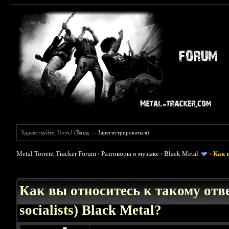
Здравствуйте, Гость! (
Вход
—
Зарегистрироваться
)
Metal Torrent Tracker Forum
›
Разговоры о музыке
›
Black Metal
›
Как в
: 4.23
Как вы относитесь к такому отв
socialists) Black Metal?