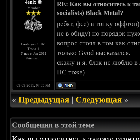
4enix
RE: Как вы относитесь к та
Member
socialists) Black Metal?
ребят, фсе) в топку оффтоп)
не в обиду) но порядок нуж
вопрос стоял в том как отн
Сообщений: 161
Темы: 1
только Gvod высказался.
У нас с: Jan 2011
Рейтинг:
6
скажу и я. блэк не люблю в
НС тоже)
09-09-2011, 07:33 PM
«
Предыдущая
|
Следующая
»
Сообщения в этой теме
Как вы относитесь к такому ответвл