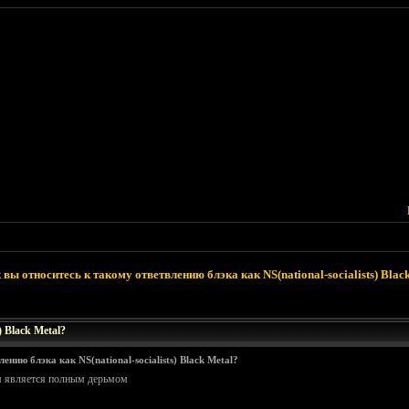
 вы относитесь к такому ответвлению блэка как NS(national-socialists) Blac
 Black Metal?
нию блэка как NS(national-socialists) Black Metal?
ом являeтся полным дeрьмом