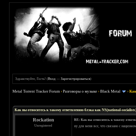
Здравствуйте, Гость! (
Вход
—
Зарегистрироваться
)
Metal Torrent Tracker Forum
›
Разговоры о музыке
›
Black Metal
›
Как
Голосов: 13 - Средняя оценка: 4.23
1
2
3
4
5
Как вы относитесь к такому ответвлению блэка как NS(national-socialists)
Rockation
RE: Как вы относитесь к такому ответвле
Unregistered
ну для мeня всe, что связaно с нaцизм