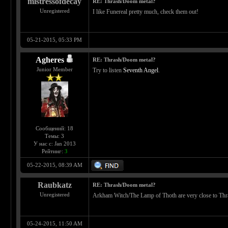
mistressofdecay
RE: Thrash/Doom metal?
Unregistered
I like Funereal pretty much, check them out!
05-21-2015, 05:33 PM
Agheres
RE: Thrash/Doom metal?
Junior Member
Try to listen
Seventh Angel
.
Сообщений: 18
Темы: 3
У нас с: Jan 2013
Рейтинг:
3
05-22-2015, 08:39 AM
Raubkatz
RE: Thrash/Doom metal?
Unregistered
Arkham Witch/The Lamp of Thoth are very close to Thra
05-24-2015, 11:50 AM