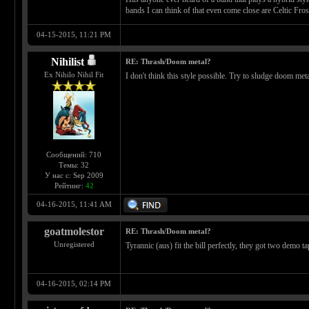
bands I can think of that even come close are Celtic Fr
04-15-2015, 11:21 PM
Nihilist
RE: Thrash/Doom metal?
Ex Nihilo Nihil Fit
I don't think this style possible. Try to sludge doom meta
Сообщений: 710
Темы: 32
У нас с: Sep 2009
Рейтинг:
42
04-16-2015, 11:41 AM
goatmolestor
RE: Thrash/Doom metal?
Unregistered
Tyrannic (aus) fit the bill perfectly, they got two demo t
04-16-2015, 02:14 PM