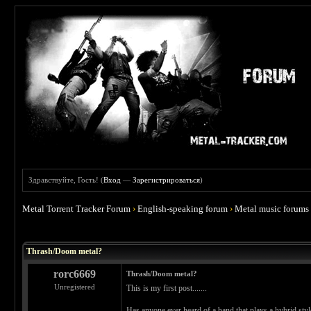
Здравствуйте, Гость! (
Вход
—
Зарегистрироваться
)
Metal Torrent Tracker Forum
›
English-speaking forum
›
Metal music forums
 0
Thrash/Doom metal?
rorc6669
Thrash/Doom metal?
Unregistered
This is my first post.......
Has anyone ever heard of a band that plays a hybrid styl