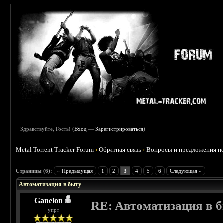
Здравствуйте, Гость! (
Вход
—
Зарегистрироваться
)
Metal Torrent Tracker Forum
›
Обратная связь
›
Вопросы и предложения по
Страницы (6):
« Предыдущая
1
2
3
4
5
6
Следующая »
Автоматизация в быту
Ganelon
RE: Автоматизация в 
упрт