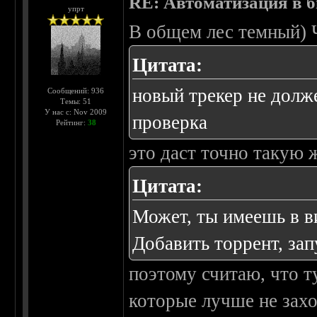
RE: Автоматизация в 
упрт
В общем лес темный) 
Цитата:
новый трекер не долже
Сообщений: 936
Темы: 51
У нас с: Nov 2009
проверка
Рейтинг:
38
это даст точно такую 
Цитата:
Может, ты имеешь в ви
Добавить торрент, зап
поэтому считаю, что т
которые лучше не захо