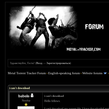
Здравствуйте, Гость! (
Вход
—
Зарегистрироваться
)
Metal Torrent Tracker Forum
›
English-speaking forum
›
Website forums
 0
i can't download
babolo
i can't download
Newbie
Hello fellows.
I can't download any torrent file. I have downloaded man