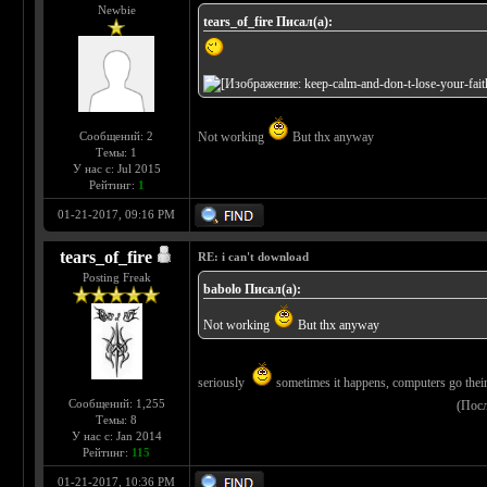
Newbie
tears_of_fire Писал(а):
Сообщений: 2
Not working
But thx anyway
Темы: 1
У нас с: Jul 2015
Рейтинг:
1
01-21-2017, 09:16 PM
tears_of_fire
RE: i can't download
Posting Freak
babolo Писал(а):
Not working
But thx anyway
seriously
sometimes it happens, computers go their
Сообщений: 1,255
(Пос
Темы: 8
У нас с: Jan 2014
Рейтинг:
115
01-21-2017, 10:36 PM