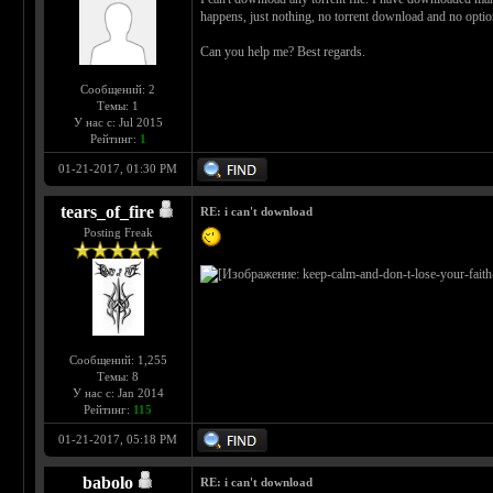
happens, just nothing, no torrent download and no option
Can you help me? Best regards.
Сообщений: 2
Темы: 1
У нас с: Jul 2015
Рейтинг:
1
01-21-2017, 01:30 PM
tears_of_fire
RE: i can't download
Posting Freak
Сообщений: 1,255
Темы: 8
У нас с: Jan 2014
Рейтинг:
115
01-21-2017, 05:18 PM
babolo
RE: i can't download