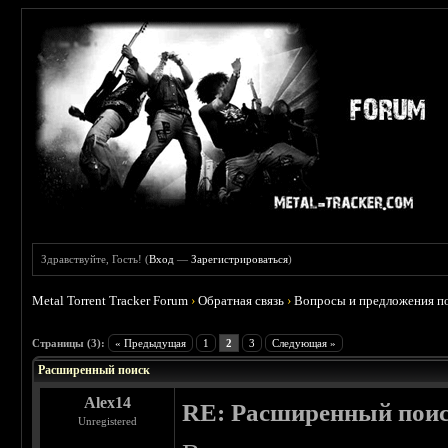
Здравствуйте, Гость! (
Вход
—
Зарегистрироваться
)
Metal Torrent Tracker Forum
›
Обратная связь
›
Вопросы и предложения по
 0
Страницы (3):
« Предыдущая
1
2
3
Следующая »
Расширенный поиск
Alex14
RE: Расширенный пои
Unregistered