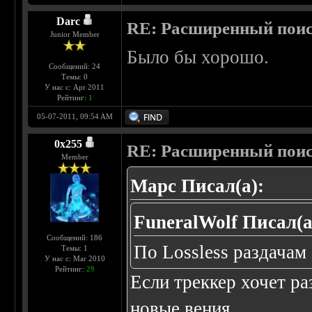
Darc
RE: Расширенный пои
Junior Member
Было бы хорошо.
Сообщений: 24
Темы: 0
У нас с: Apr 2011
Рейтинг:
1
05-07-2011, 09:54 AM
0х255
RE: Расширенный пои
Member
Марс Писал(а):
FuneralWolf Писал(а
Сообщений: 186
По Lossless раздачам 
Темы: 1
У нас с: Mar 2010
Рейтинг:
29
Если треккер хочет ра
новые вения.