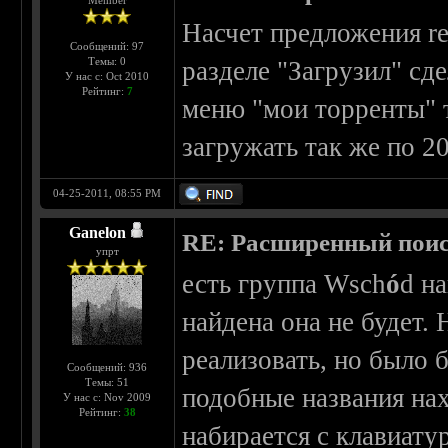
Member
Насчет предложения re
Сообщений: 97
Темы: 0
разделе "Загрузил" сде
У нас с: Oct 2010
Рейтинг:
7
меню "мои торренты" т
загружать так же по 2
04-25-2011, 08:55 PM
Ganelon
RE: Расширенный пои
упрт
есть группа Wsch
ó
d н
найдена она не будет.
реализовать, но было б
Сообщений: 936
Темы: 51
подобные названия на
У нас с: Nov 2009
Рейтинг:
38
набирается с клавиату