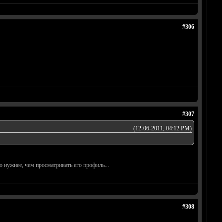
#306
#307
(12-06-2011, 04:12 PM)
о нужнее, чем просматривать его профиль...
#308