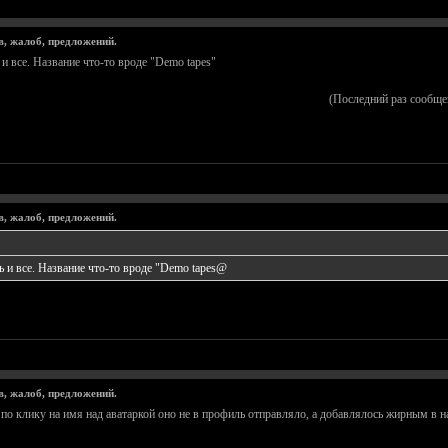
в, жалоб, предложений.
и все. Название что-то вроде "Demo tapes"
(Последний раз сообще
в, жалоб, предложений.
 и все. Название что-то вроде "Demo tapes@
в, жалоб, предложений.
 по клику на имя над аватаркой оно не в профиль отправляло, а добавлялось жирным в 