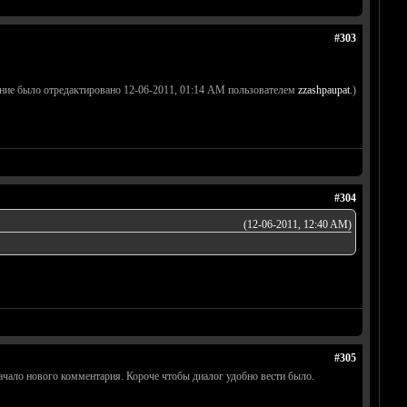
#303
ние было отредактировано 12-06-2011, 01:14 AM пользователем
zzashpaupat
.)
#304
(12-06-2011, 12:40 AM)
#305
начало нового комментария. Короче чтобы диалог удобно вести было.