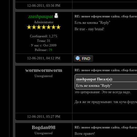
12-06-2011, 03:56 PM
zzashpaupat
RE: новое оформление сайта. сбор баго
Administrator
Есть же кнопка "Reply"
Be true - stay brutal!
Сообщений: 1,275
Темы: 31
У нас с: Oct 2009
Рейтинг:
79
12-06-2011, 04:12 PM
wormwormworm
RE: новое оформление сайта. сбор баго
Unregistered
zzashpaupat Писал(а):
Есть же кнопка "Reply"
это цитирование. Это не всегда надо.
Да я же не придумываю: так куча форумо
12-06-2011, 05:27 PM
Bogdan098
RE: новое оформление сайта. сбор баго
Unregistered
Всем привет!