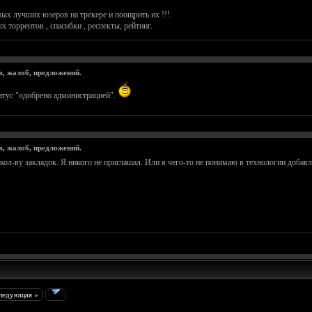
ых лучших юзеров на трекере и поощрить их !!!.
 торрентов , спасибки , респекты, рейтинг.
в, жалоб, предложений.
татус "одобрено администрацией".
в, жалоб, предложений.
кол-ву закладок. Я никого не приглашал. Или я чего-то не понимаю в технологии добавл
ледующая »