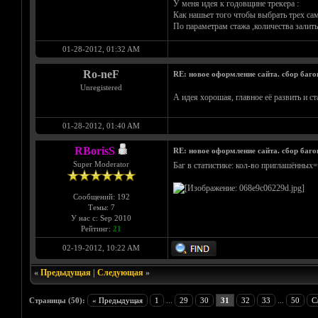
У меня идея к годовщине трекера :
Как нашьет того чтобы выбрать трех сам
По параметрам стажа ,количества залитых
01-28-2012, 01:32 AM
Ro-neF
RE: новое оформление сайта. сбор баго
Unregistered
А идея хорошая, главное её развить и с
01-28-2012, 01:40 AM
RBorisS
RE: новое оформление сайта. сбор баго
Super Moderator
Баг в статистике: кол-во приглашённых=
Сообщений: 192
Темы: 7
У нас с: Sep 2010
Рейтинг:
21
02-19-2012, 10:22 AM
«
Предыдущая
|
Следующая
»
Страницы (50):
« Предыдущая
1
...
29
30
31
32
33
...
50
С