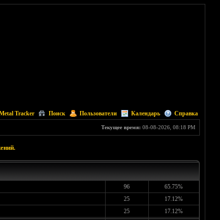
Metal Tracker
Поиск
Пользователи
Календарь
Справка
Текущее время:
08-08-2026, 08:18 PM
ений.
96
65.75%
25
17.12%
25
17.12%