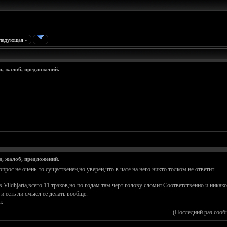
ледующая »
в, жалоб, предложений.
в, жалоб, предложений.
прос не очень-то существенен,но уверен,что в чате на него никто толком не ответит.
ldhjarta,всего 11 трэков,но по годам там черт голову сломит.Соответственно и никако
и есть ли смысл её делать вообще.
т.
(Последний раз сооб