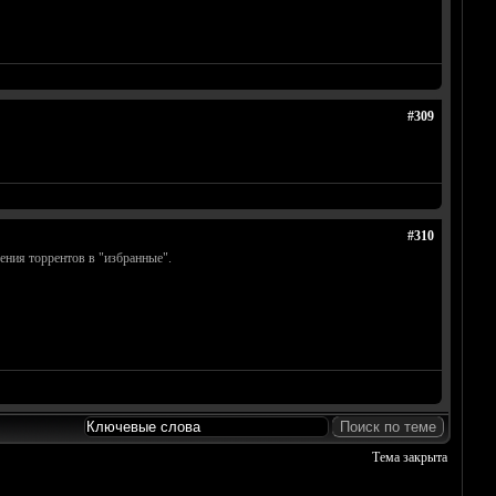
#309
#310
ения торрентов в "избранные".
Тема закрыта