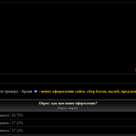
по трекеру
›
Архив
›
новое оформление сайта. сбор багов, жалоб, предлож
Опрос: как вам новое оформление?
Опрос закрыт.
авится
65.75%
еравно
17.12%
авится
17.12%