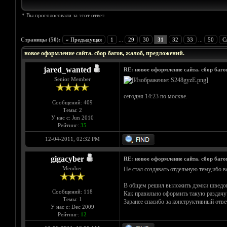
* Вы проголосовали за этот ответ.
Голосов: 2 - Средняя оценка: 4.5
1
2
3
4
5
Страницы (50):
« Предыдущая
1
...
29
30
31
32
33
...
50
С
новое оформление сайта. сбор багов, жалоб, предложений.
jared_wanted
RE: новое оформление сайта. сбор баго
Senior Member
сегодня 14:23 по москве.
Сообщений: 409
Темы: 2
У нас с: Jun 2010
Рейтинг:
35
12-04-2011, 02:32 PM
gigacyber
RE: новое оформление сайта. сбор баго
Member
Не стал создавать отдельную тему,ибо во
В общем решил выложить дэмки шведов Vi
Сообщений: 118
Как правильно оформить такую раздачу 
Темы: 1
Заранее спасибо за конструктивный отве
У нас с: Dec 2009
Рейтинг:
12