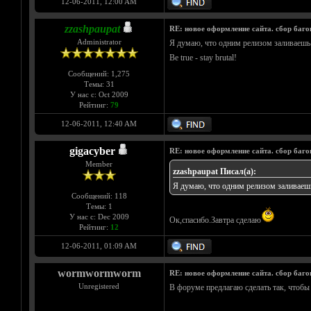
12-06-2011, 12:00 AM
zzashpaupat
RE: новое оформление сайта. сбор баго
Administrator
Я думаю, что одним релизом заливаешь 
Be true - stay brutal!
Сообщений: 1,275
Темы: 31
У нас с: Oct 2009
Рейтинг:
79
12-06-2011, 12:40 AM
gigacyber
RE: новое оформление сайта. сбор баго
Member
zzashpaupat Писал(а):
Я думаю, что одним релизом заливаешь
Сообщений: 118
Темы: 1
У нас с: Dec 2009
Ок,спасибо.Завтра сделаю
Рейтинг:
12
12-06-2011, 01:09 AM
wormwormworm
RE: новое оформление сайта. сбор баго
Unregistered
В форуме предлагаю сделать так, чтобы