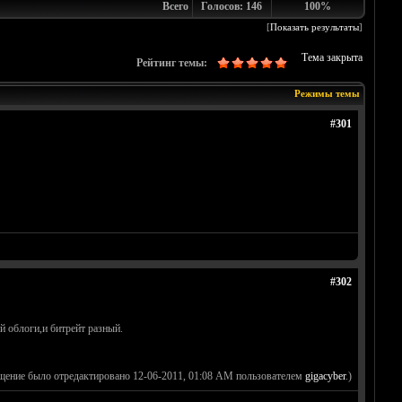
Всего
Голосов: 146
100%
[
Показать результаты
]
Тема закрыта
Рейтинг темы:
Режимы темы
#301
#302
й облоги,и битрейт разный.
щение было отредактировано 12-06-2011, 01:08 AM пользователем
gigacyber
.)