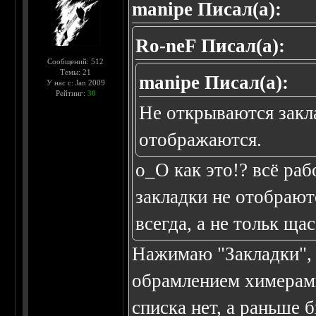
manipe Писал(а):
Ro-neF Писал(а):
Сообщений: 512
Темы: 21
manipe Писал(а):
У нас с: Jan 2009
Рейтинг:
30
Не открываются закла
отображаются.
о_О как это!? всё раб
закладки не отобраютс
всегда, а не тольк щас
Нажимаю "Закладки", 
обрамлением химерами
списка нет, а раньше б