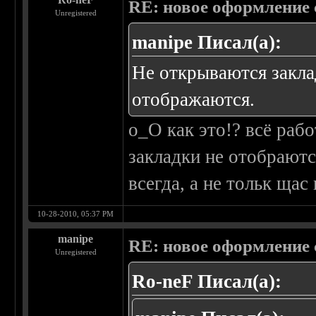
RE: новое оформление с
Unregistered
manipe Писал(а):
Не открываются заклад
отображаются.
о_О как это!? всё раб
закладки не отобраются
всегда, а не тольк щас 
10-28-2010, 05:37 PM
manipe
RE: новое оформление с
Unregistered
Ro-neF Писал(а):