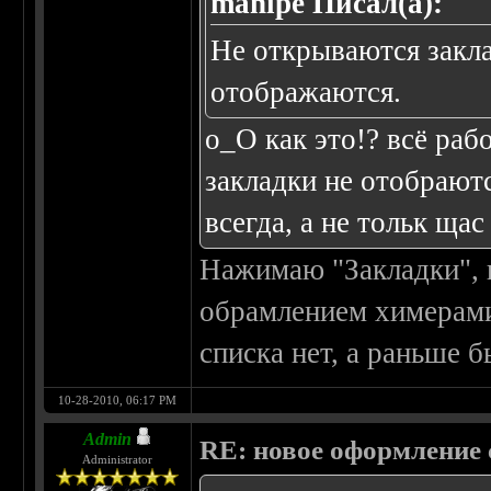
manipe Писал(а):
Не открываются закла
отображаются.
о_О как это!? всё раб
закладки не отобраютс
всегда, а не тольк щас 
Нажимаю "Закладки", 
обрамлением химерами
списка нет, а раньше бы
10-28-2010, 06:17 PM
Admin
RE: новое оформление с
Administrator