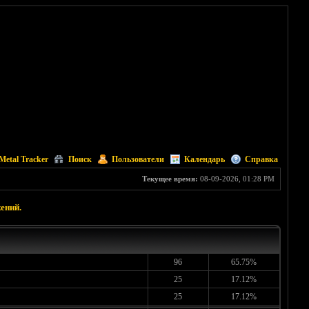
Metal Tracker
Поиск
Пользователи
Календарь
Справка
Текущее время:
08-09-2026, 01:28 PM
ений.
96
65.75%
25
17.12%
25
17.12%