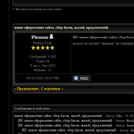
* Вы проголосовали за этот ответ.
Голосов: 2 - Средняя оценка: 4.5
1
2
3
4
5
новое оформление сайта. сбор багов, жалоб, предложений.
Phenom
RE: новое оформление сайта. сбор баго
Posting Freak
нельзя ли сделать "прыжок" на страницу 
Сообщений: 1,102
Темы: 34
У нас с: Apr 2011
Рейтинг:
40
04-13-2012, 05:57 PM
«
Предыдущая
|
Следующая
»
Сообщения в этой теме
новое оформление сайта. сбор багов, жалоб, предложений.
- Автор:
Che
- 10-28
RE: новое оформление сайта. сбор багов, жалоб, предложений.
- Автор:
Rock
RE: новое оформление сайта. сбор багов, жалоб, предложений.
- Автор:
Anar
RE: новое оформление сайта. сбор багов, жалоб, предложений.
- Автор:
An