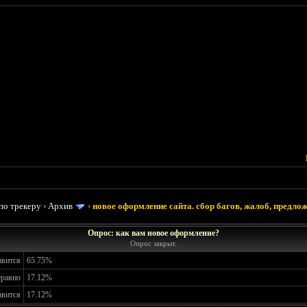
по трекеру
›
Архив
›
новое оформление сайта. сбор багов, жалоб, предлож
Опрос: как вам новое оформление?
Опрос закрыт.
авится
65.75%
еравно
17.12%
авится
17.12%