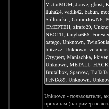
VictorMDM, Jouve, ghost, KR
iluha24, vadik42, babun, m
Stilltracker, GrimmJowN6, 
CMEPTEH, zirafo29, Unknow
NEO111, tanyha666, Forester
ostego, Unknown, TwinSo
blitzzzz, Unknown, vetalic
Студент, Maniachka, kkivenk
Unknown, METALL_HACKER, 
Brutalbox, Sparrow, TraTaT
FeNiX89, Unknown, Unkno
Unknown - пользователи, а
причинам (например неакти