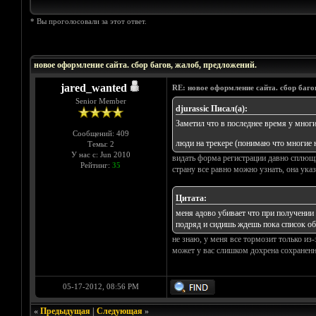
* Вы проголосовали за этот ответ.
Голосов: 2 - Средняя оценка: 4.5
1
2
3
4
5
новое оформление сайта. сбор багов, жалоб, предложений.
jared_wanted
RE: новое оформление сайта. сбор баго
Senior Member
djurassic Писал(а):
Заметил что в последнее время у многих
Сообщений: 409
люди на трекере (понимаю что многие 
Темы: 2
У нас с: Jun 2010
видать форма регистрации давно сплющ
Рейтинг:
35
страну все равно можно узнать, она ука
Цитата:
меня адово убивает что при получении 
подряд и сидишь ждешь пока список обн
не знаю, у меня все тормозит только из-
может у вас слишком дохрена сохраненн
05-17-2012, 08:56 PM
«
Предыдущая
|
Следующая
»