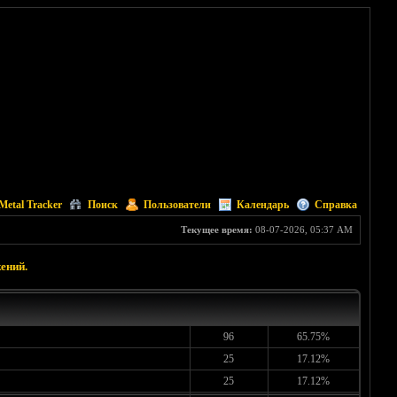
Metal Tracker
Поиск
Пользователи
Календарь
Справка
Текущее время:
08-07-2026, 05:37 AM
ений.
96
65.75%
25
17.12%
25
17.12%