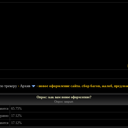
по трекеру
›
Архив
›
новое оформление сайта. сбор багов, жалоб, предлож
Опрос: как вам новое оформление?
Опрос закрыт.
авится
65.75%
еравно
17.12%
авится
17.12%