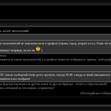
в, жалоб, предложений.
 пользователей не заполнены поля в профиле (страна, город, возраст и т.п.). Разве эти 
напишут неправду, но все же
)
илась.
зывается (в списке пользователей, а в профиле может не отображатся. пример - мой профи
ЛС список сообщений очень долго грузится, секунд 30-40. а когда со мной списываются п
овится и все отобразит.
за браузера (проверял на другом компе на другом браузере - летает со сверхзвуковой).
ых сообщений (и отосланных, и принятых)?
(Последний раз сообщен