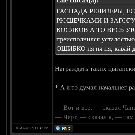
Che Писал(а):
ГАСПАДА РЕЛИЗЕРЫ, Е
РЮШЕЧКАМИ И ЗАГОГУ
КОСЯКОВ А ТО ВЕСЬ 
преисполнился усталос
ОШИБКО ня ня ня, кавай де
Награждать таких цыганск
* А я то думал начальнег р
________________________
— Вот и все, — сказал Чап
— Черт, — сказал я, — та
06-12-2012, 11:37 PM