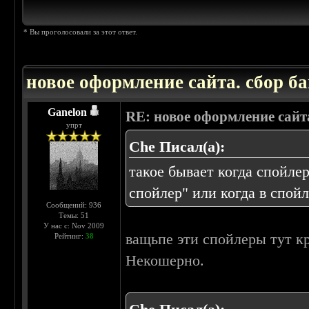
* Вы проголосовали за этот ответ.
новое оформление сайта. сбор ба
Ganelon
RE: новое оформление сайта
упрт
Che Писал(а):
такое бывает когда спойле
спойлер" или когда в спой
Сообщений: 936
Темы: 51
У нас с: Nov 2009
ващьпе эти спойлеры тут к
Рейтинг:
38
Некошерно.