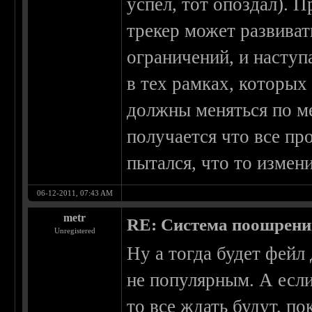
успел, тот опоздал).
трекер может развиват
ограничений, и наступ
в тех рамках, которых
должны меняться по м
получается что все пр
пытался, что то измени
06-12-2011, 07:43 AM
metr
RE: Система поошрен
Unregistered
Ну а тогда будет фейл 
не популярным. А есл
то все ждать будут, по