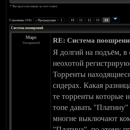
* Вы проголосовали за этот ответ.
Страницы (14):
« Предыдущая
1
...
10
11
12
13
14
Система поошрений
Марс
RE: Система поошрен
Unregistered
Я долгий на подъём, в
неохотой регистрирую
Торренты находящиеся
сидерах. Какая разниц
те торренты которые н
топе давать "Платину"
многие выключают комп
"Платина", по этому п