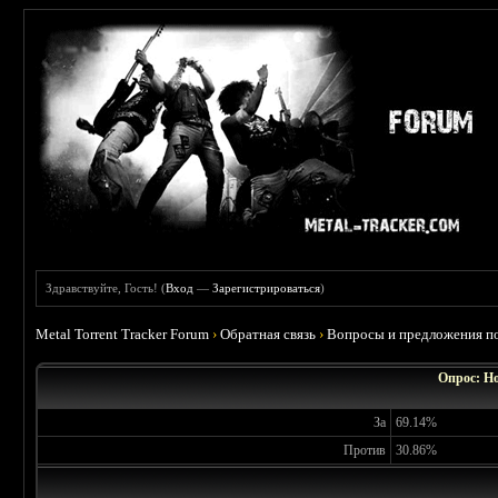
Здравствуйте, Гость! (
Вход
—
Зарегистрироваться
)
Metal Torrent Tracker Forum
›
Обратная связь
›
Вопросы и предложения по
Опрос: Н
За
69.14%
Против
30.86%