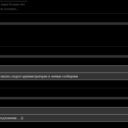
 мира больше нет.
осы остались…
 писать следует администраторам в личные сообщения
едложения.....))