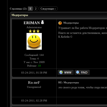
Голосов: 2 - Средняя оценка: 4
1
2
3
4
5
Страницы (2):
1
2
Следующая »
Модераторы
ERIMAN
Модераторы
Administrator
Утраивает ли Вас работа Модераторов э
Никто не останется девственником, жизн
К.Кобейн ©
Сообщений: 144
Темы: 4
У нас с: Nov 2009
Рейтинг:
18
03-24-2011, 01:58 PM
Ro-neF
RE: Модераторы
Unregistered
это своего рода топик, чтобы сюда писа
03-24-2011, 02:28 PM