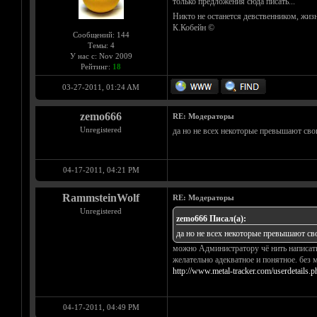
только предложения сюда писать...
Никто не останется девственником, жизн
К.Кобейн ©
Сообщений: 144
Темы: 4
У нас с: Nov 2009
Рейтинг:
18
03-27-2011, 01:24 AM
zemo666
RE: Модераторы
Unregistered
да но не всех некоторые превышают св
04-17-2011, 04:21 PM
RammsteinWolf
RE: Модераторы
Unregistered
zemo666 Писал(а):
да но не всех некоторые превышают с
можно Администратору чё нить написать.
желательно адекватное и понятное. без 
http://www.metal-tracker.com/userdetails.
04-17-2011, 04:49 PM