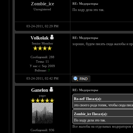
Zombie_ice
RE: Модераторы
Unregistered
По ходу дела это так.
03-24-2011, 02:29 PM
Volkolak
RE: Модераторы
Senior Member
хорошо, будем писать сюда жалобы и пре
Сообщений: 288
Темы: 11
У нас с: Sep 2009
Рейтинг:
7
03-24-2011, 02:42 PM
Ganelon
RE: Модераторы
упрт
Ro-neF Писал(а):
это своего рода топик, чтобы сюда пис
Zombie_ice Писал(а):
По ходу дела это так.
Все жалобы на отдельных модераторов 
Сообщений: 936
__________________________________