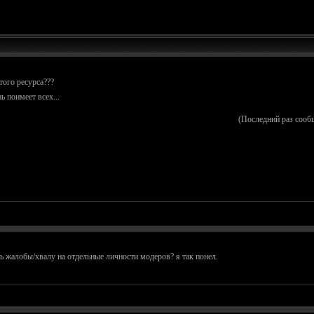
того ресурса???
ь поимеет всех...
(Последний раз сооб
ть жалобы/хвалу на отдельные личности модеров? я так понел.