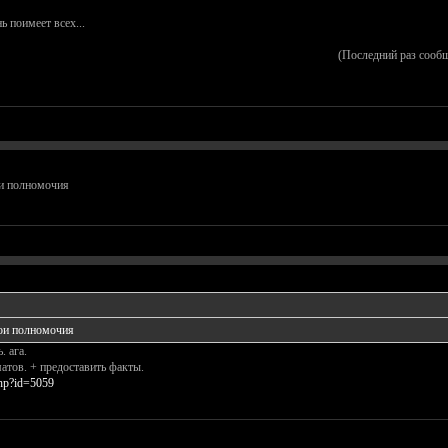
ь поимеет всех...
(Последний раз сооб
ои полномочия
вои полномочия
 ага.
матов. + предоставить факты.
php?id=5059