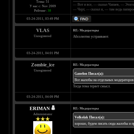
Темы: 51
— Вот и все, — сказал Чапаев, — Этого
У нас с: Nov 2009
— Черт, — сказал я, — там ведь папир
Рейтинг:
38
03-24-2011, 03:49 PM
VLAS
RE: Модераторы
Unregistered
Абсолютно устраивают.
03-24-2011, 04:01 PM
Zombie_ice
RE: Модераторы
Unregistered
Ganelon Писал(а):
Все жалобы на отдельных модераторов
Тогда тема теряет смысл.
03-24-2011, 04:09 PM
ERIMAN
RE: Модераторы
Administrator
Volkolak Писал(а):
хорошо, будем писать сюда жалобы и пр