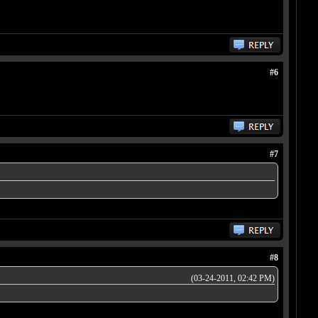
#6
#7
#8
(03-24-2011, 02:42 PM)