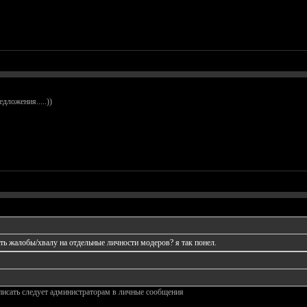
дложения.....))
ать жалобы/хвалу на отдельные личности модеров? я так понел.
писать следует администраторам в личные сообщения
________________