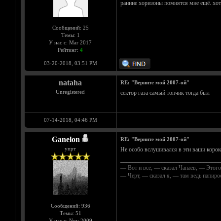
ранние хоризоны помнятся мне ещё. хот
Сообщений: 25
Темы: 1
У нас с: Mar 2017
Рейтинг:
4
03-20-2018, 03:51 PM
nataha
RE: "Верните мой 2007-ой"
Unregistered
сектор газа самый топчик тогда был
07-14-2018, 04:46 PM
Ganelon
RE: "Верните мой 2007-ой"
упрт
Не особо вслушивался в эти ваши короко
__________________________________
— Вот и все, — сказал Чапаев, — Этого
— Черт, — сказал я, — там ведь папир
Сообщений: 936
Темы: 51
У нас с: Nov 2009