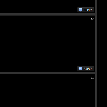
#2
#3