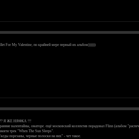
et For My Valentine, по крайней мере первый их альбом))))))
 Я ЖЕ НЯФКА !!!
 ранние валентайны, оматоре. ещё московский коллектив порадовал Flinn (альбом "распеч
амяти трек "When The Sun Sleeps".
кеды порезаны, черные полоски на них" - чет такое.