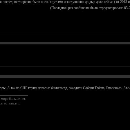
я последние творения были очень крутыми и заслушанны до дыр даже сейчас ( от 2013 и 
(Последний раз сообщение было отредактировано 03-
ры. А так из СНГ групп, которые были тогда, заходили Собаки Табака, Биопсихоз, Antic
________________
 мира больше нет.
осы остались…