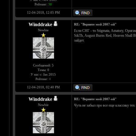
Рейтинг:
38
12-04-2018, 12:05 PM
Winddrake
RE: "Верните мой 2007-ой"
Newbie
Если СНГ - то Stigmata, Amatory, Оригами
SikTh, August Burns Red, Heaven Shall 
зайдет.
Сообщений: 5
Темы: 0
У нас с: Jan 2015
Рейтинг:
0
12-04-2018, 02:40 PM
Winddrake
RE: "Верните мой 2007-ой"
Newbie
Чуть не забыл про все еще классику тех 