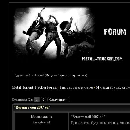
Здравствуйте, Гость! (
Вход
—
Зарегистрироваться
)
Metal Torrent Tracker Forum
›
Разговоры о музыке
›
Музыка других стил
Голосов: 0 - Средняя оценка: 0
1
2
3
4
5
Страницы (2):
1
2
Следующая »
"Верните мой 2007-ой"
Romaaach
"Верните мой 2007-ой"
Unregistered
Привет всем. Судя по заголовку, многие