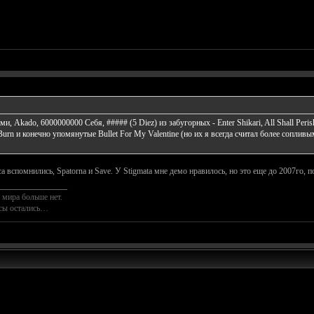
ми, Akado, 6000000000 Себя, ##### (5 Diez) из забугорных - Enter Shikari, All Shall Peri
 Burn и конечно упомянутые Bullet For My Valentine (но их я всегда считал более сопл
а вспомнились, Spatorna и Save. У Stigmata мне демо нравилось, но это еще до 2007го, п
________________
 мира больше нет.
осы остались…