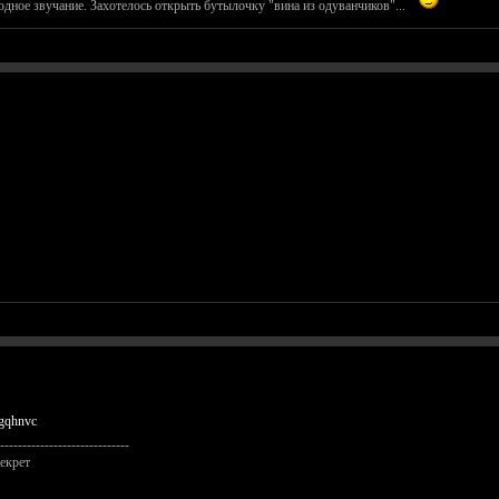
дное звучание. Захотелось открыть бутылочку "вина из одуванчиков"...
gqhnvc
-----------------------------
екрет