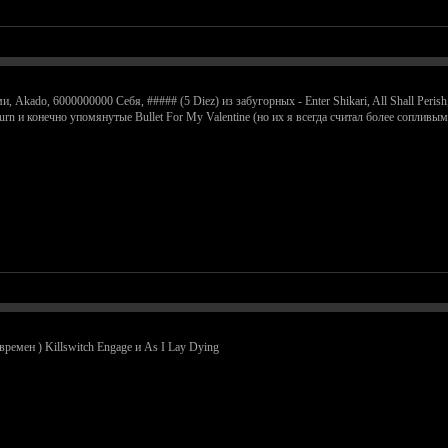
, Akado, 6000000000 Себя, ##### (5 Diez) из забугорных - Enter Shikari, All Shall Perish
Burn и конечно упомянутые Bullet For My Valentine (но их я всегда считал более сопли
времен ) Killswitch Engage и As I Lay Dying