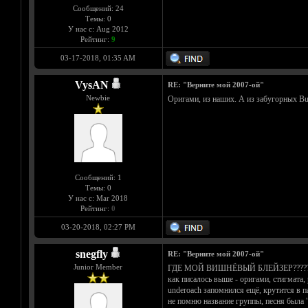
Сообщений: 24
Темы: 0
У нас с: Aug 2012
Рейтинг:
9
03-17-2018, 01:35 AM
VysAN
RE: "Верните мой 2007-ой"
Newbie
Оригами, из наших. А из забугорных Bull
Сообщений: 1
Темы: 0
У нас с: Mar 2018
Рейтинг:
0
03-20-2018, 02:27 PM
snegfly
RE: "Верните мой 2007-ой"
Junior Member
ГДЕ МОЙ ВИШНЁВЫЙ БЛЕЙЗЕР??????
как писалось выше - оригами, стигмата,
underoach запомнился ещё, крутится в п
не помню название группы, песня была "