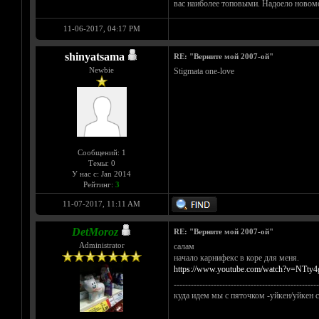
вас наиболее топовыми. Надоело новомо
11-06-2017, 04:17 PM
shinyatsama
RE: "Верните мой 2007-ой"
Newbie
Stigmata one-love
Сообщений: 1
Темы: 0
У нас с: Jan 2014
Рейтинг:
3
11-07-2017, 11:11 AM
DetMoroz
RE: "Верните мой 2007-ой"
Administrator
салам
начало карнифекс в коре для меня.
https://www.youtube.com/watch?v=NTty4
---------------------------------------------------
куда идем мы с пяточком -уйкен/уйкен с