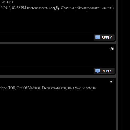
дальше ).
20-2018, 03:52 PM пользователем
snegfly
.
Причина редактирования: чпоньк
)
#6
#7
lone, ТОЛ, Gift Of Madness. Было что-то еще, но я уже не помню