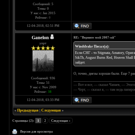
Сообщений: 5
Темы: 0
У нас с: Jan 2015
Рейтинг:
0
12-04-2018, 02:51 PM
Ganelon
RE: "Верните мой 2007-ой"
упрт
Winddrake Писал(а):
Если СНГ - то Stigmata, Amatory, Орига
SikTh, August Burns Red, Heaven Shall
зайдет.
О, точно, диезы хороши были. Еще 7 рас
Сообщений: 936
__________________________________
Темы: 51
— Вот и все, — сказал Чапаев, — Этого
У нас с: Nov 2009
— Черт, — сказал я, — там ведь папир
Рейтинг:
38
12-04-2018, 03:33 PM
«
Предыдущая
|
Следующая
»
Страницы (2):
1
2
Следующая »
Версия для просмотра