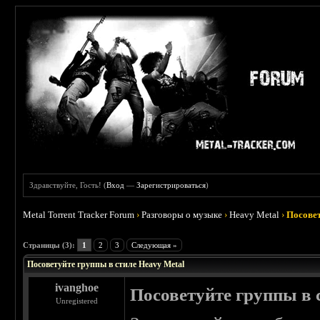
Здравствуйте, Гость! (
Вход
—
Зарегистрироваться
)
Metal Torrent Tracker Forum
›
Разговоры о музыке
›
Heavy Metal
›
Посовет
 5
Страницы (3):
1
2
3
Следующая »
Посоветуйте группы в стиле Heavy Metal
ivanghoe
Посоветуйте группы в 
Unregistered