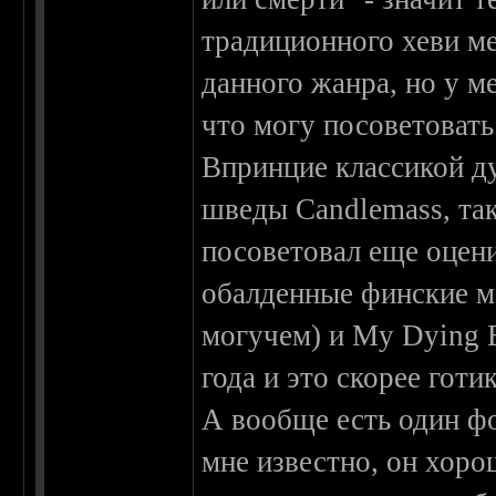
традиционного хеви ме
данного жанра, но у ме
что могу посоветовать
Впринцие классикой ду
шведы Candlemass, так
посоветовал еще оцен
обалденные финские м
могучем) и My Dying B
года и это скорее готи
А вообще есть один ф
мне известно, он хоро