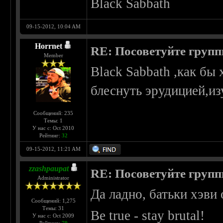
Black Sabbath
09-15-2012, 10:04 AM
Horrnet
RE: Посоветуйте групп
Member
Black Sabbath ,как бы 
блеснуть эрудицией,из
Сообщений: 235
Темы: 1
У нас с: Oct 2010
Рейтинг:
32
09-15-2012, 11:21 AM
zzashpaupat
RE: Посоветуйте групп
Administrator
Да ладно, батьки хэви 
Сообщений: 1,275
Темы: 31
Be true - stay brutal!
У нас с: Oct 2009