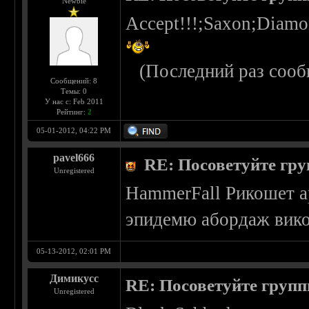
Newbie
Accept!!!;Saxon;Diam
(Последний раз сооб
Сообщений: 8
Темы: 0
У нас с: Feb 2011
Рейтинг:
2
05-01-2012, 04:22 PM
pavel666
RE: Посоветуйте гру
Unregistered
HammerFall Рикошет а
эпидемю абордаж вико
05-13-2012, 02:01 PM
Димикусс
RE: Посоветуйте групп
Unregistered