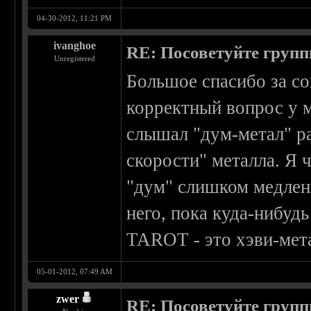
04-30-2012, 11:21 PM
ivanghoe
RE: Посоветуйте групп
Unregistered
Большое спасибо за со
корректный вопрос у м
слышал "дум-метал" ра
скорости" металла. Я 
"дум" слишком медлен
него, пока куда-нибудь
TAROT - это хэви-мета
05-01-2012, 07:49 AM
zwer
RE: Посоветуйте групп