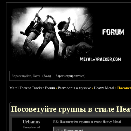
Здравствуйте, Гость! (
Вход
—
Зарегистрироваться
)
Metal Torrent Tracker Forum
›
Разговоры о музыке
›
Heavy Metal
›
Посовет
 5
Посоветуйте группы в стиле Hea
Urbanus
RE: Посоветуйте группы в стиле Heavy Metal
Unregistered
offtop
(Развернуть)