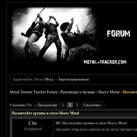
Здравствуйте, Гость! (
Вход
—
Зарегистрироваться
)
Metal Torrent Tracker Forum
›
Разговоры о музыке
›
Heavy Metal
›
Посовет
 5
Страницы (3):
« Предыдущая
1
2
3
Следующая »
Посоветуйте группы в стиле Heavy Metal
Che
RE: Посоветуйте группы в стиле Heavy Metal
Unregistered
они какбэ отцы всего митола но по звуку чистым хэ