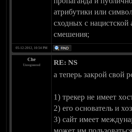
пропаганда и публичн
атрибутики или симво
сходных с нацистской 
смешения;
05-12-2012, 10:54 PM
Che
RE: NS
Unregistered
а теперь закрой свой р
1) трекер не имеет хо
2) его основатель и х
3) сайт имеет междуна
может им пользоватьс