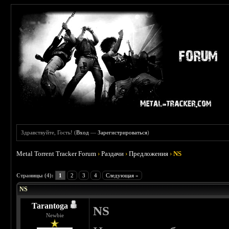
Здравствуйте, Гость! (
Вход
—
Зарегистрироваться
)
Metal Torrent Tracker Forum
›
Раздачи
›
Предложения
›
NS
Страницы (4):
1
2
3
4
Следующая »
NS
Tarantoga
NS
Newbie