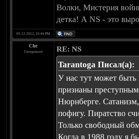
Волки, Мистерия войны
детка! А NS - это выр
05-12-2012, 10:44 PM
Che
RE: NS
Unregistered
Tarantoga Писал(а):
У нас тут может быть
признаны преступным
Нюрнберге. Сатанизм,
пофигу. Пиратство сч
Только свободный обм
Когда в 1988 году я 