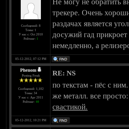
Не могу не обратить в
трекере. Очень хороши
раздачах является уго
Сообщений: 8
Темы: 1
досужий гад прикроет
У нас с: Oct 2010
Рейтинг:
1
немедленно, а релизер
05-12-2012, 07:12 PM
Phenom
RE: NS
Posting Freak
по текстам - пёс с ним.
Сообщений: 1,102
Темы: 34
же металл. все просто
У нас с: Apr 2011
Рейтинг:
40
свастикой.
05-12-2012, 10:21 PM