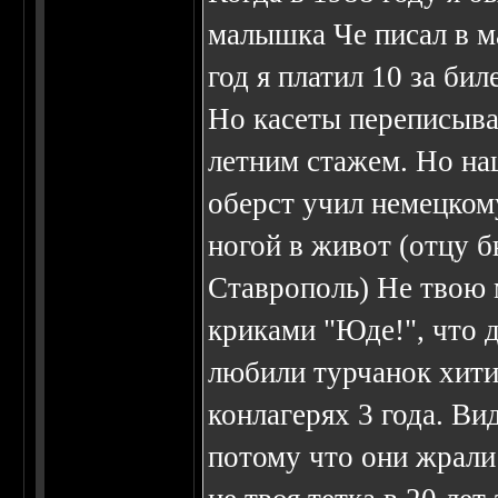
малышка Че писал в ма
год я платил 10 за б
Но касеты переписывал
летним стажем. Но нац
оберст учил немецком
ногой в живот (отцу б
Ставрополь) Не твою 
криками "Юде!", что д
любили турчанок хитит
конлагерях 3 года. Ви
потому что они жрали