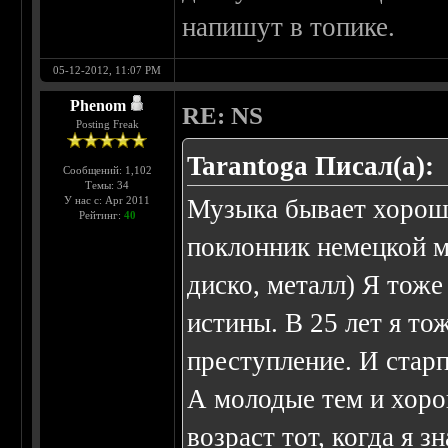
напишут в топике.
05-12-2012, 11:07 PM
Phenom
RE: NS
Posting Freak
Tarantoga Писал(а):
Сообщений: 1,102
Темы: 34
У нас с: Apr 2011
Музыка бывает хороша
Рейтинг:
40
поклонник немецкой м
диско, металл) Я тоже
истины. В 25 лет я то
преступление. И старп
А молодые тем и хоро
возраст тот, когда я 