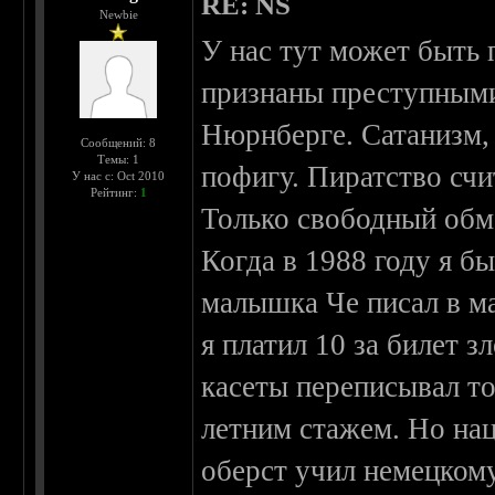
RE: NS
Newbie
У нас тут может быть 
признаны преступным
Нюрнберге. Сатанизм, 
Сообщений: 8
Темы: 1
пофигу. Пиратство счи
У нас с: Oct 2010
Рейтинг:
1
Только свободный обм
Когда в 1988 году я б
малышка Че писал в ма
я платил 10 за билет
касеты переписывал тол
летним стажем. Но нац
оберст учил немецком