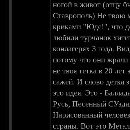
ногой в живот (отцу б
Ставрополь) Не твою м
криками "Юде!", что д
любили турчанок хитит
конлагерях 3 года. Ви
потому что они жрали 
не твоя тетка в 20 лет
сажей. И слово детка 
это идея. Это - Балла
Русь, Песенный СУздал
Нарисованный человек
страны. Вот это Металл