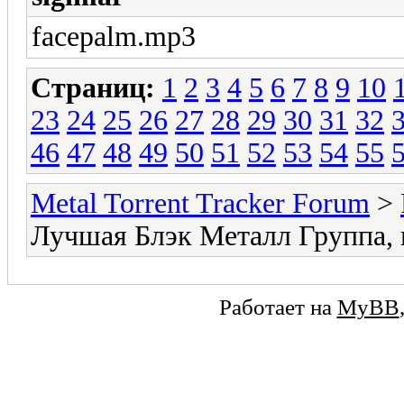
facepalm.mp3
Страниц:
1
2
3
4
5
6
7
8
9
10
23
24
25
26
27
28
29
30
31
32
46
47
48
49
50
51
52
53
54
55
Metal Torrent Tracker Forum
>
Лучшая Блэк Металл Группа,
Работает на
MyBB