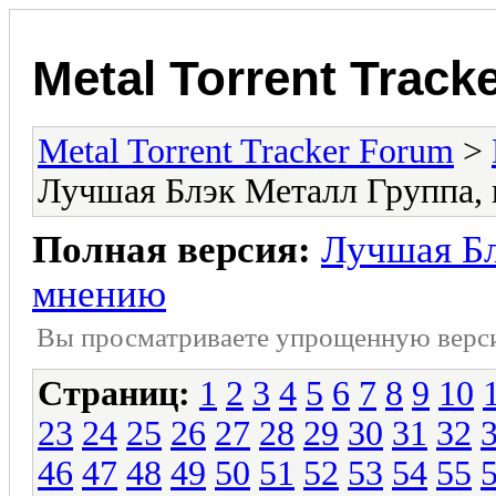
Metal Torrent Track
Metal Torrent Tracker Forum
>
Лучшая Блэк Металл Группа,
Полная версия:
Лучшая Бл
мнению
Вы просматриваете yпpощеннyю веp
Страниц:
1
2
3
4
5
6
7
8
9
10
23
24
25
26
27
28
29
30
31
32
46
47
48
49
50
51
52
53
54
55