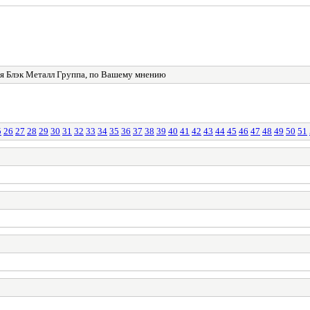
 Блэк Металл Группа, по Вашему мнению
5
26
27
28
29
30
31
32
33
34
35
36
37
38
39
40
41
42
43
44
45
46
47
48
49
50
51