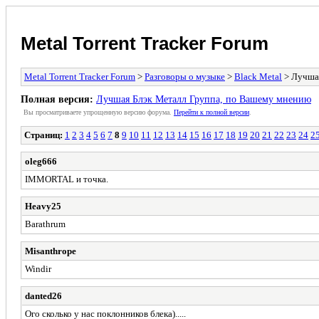
Metal Torrent Tracker Forum
Metal Torrent Tracker Forum
>
Разговоры о музыке
>
Black Metal
> Лучшая
Полная версия:
Лучшая Блэк Металл Группа, по Вашему мнению
Вы просматриваете yпpощеннyю веpсию форума.
Пеpейти к полной веpсии
.
Страниц:
1
2
3
4
5
6
7
8
9
10
11
12
13
14
15
16
17
18
19
20
21
22
23
24
2
oleg666
IMMORTAL и точка.
Heavy25
Barathrum
Misanthrope
Windir
danted26
Ого сколько у нас поклонников блека).....