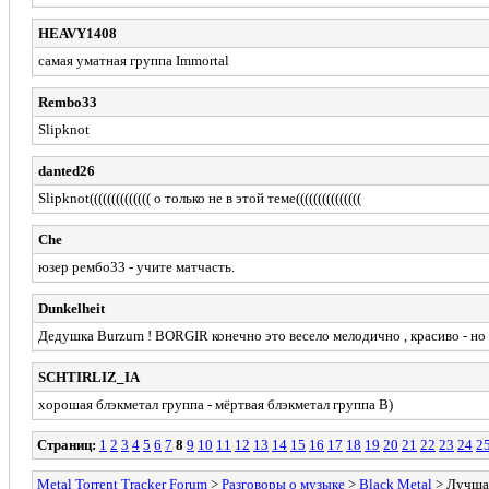
HEAVY1408
самая уматная группа Immortal
Rembo33
Slipknot
danted26
Slipknot(((((((((((((( о только не в этой теме(((((((((((((((
Che
юзер рембо33 - учите матчасть.
Dunkelheit
Дедушка Burzum ! BORGIR конечно это весело мелодично , красиво - но 
SCHTIRLIZ_IA
хорошая блэкметал группа - мёртвая блэкметал группа В)
Страниц:
1
2
3
4
5
6
7
8
9
10
11
12
13
14
15
16
17
18
19
20
21
22
23
24
2
Metal Torrent Tracker Forum
>
Разговоры о музыке
>
Black Metal
> Лучшая