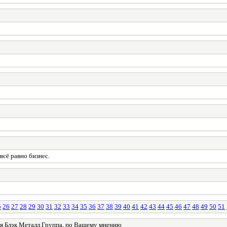
всё равно бизнес.
5
26
27
28
29
30
31
32
33
34
35
36
37
38
39
40
41
42
43
44
45
46
47
48
49
50
51
 Блэк Металл Группа, по Вашему мнению