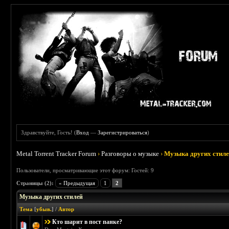
Здравствуйте, Гость! (
Вход
—
Зарегистрироваться
)
Metal Torrent Tracker Forum
›
Разговоры о музыке
›
Музыка других стил
Пользователи, просматривающие этот форум: Гостей: 9
Страницы (2):
« Предыдущая
1
2
Музыка других стилей
Тема
[
убыв.
]
/
Автор
Кто шарит в пост панке?
Голосов: 1 - Средняя оценка: 5 из 5
1
2
3
4
5