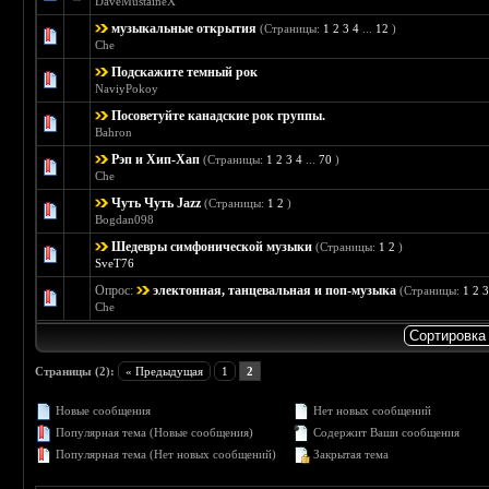
DaveMustaineX
музыкальные открытия
(Страницы:
1
2
3
4
...
12
)
Голосов: 2 - Средняя оценка: 3 из 5
1
2
3
4
5
Che
Подскажите темный рок
Голосов: 2 - Средняя оценка: 1 из 5
1
2
3
4
5
NaviyPokoy
Посоветуйте канадские рок группы.
Голосов: 0 - Средняя оценка: 0 из 5
1
2
3
4
5
Bahron
Рэп и Хип-Хап
(Страницы:
1
2
3
4
...
70
)
Голосов: 11 - Средняя оценка: 2.36 из 5
1
2
3
4
5
Che
Чуть Чуть Jazz
(Страницы:
1
2
)
Голосов: 1 - Средняя оценка: 1 из 5
1
2
3
4
5
Bogdan098
Шедевры симфонической музыки
(Страницы:
1
2
)
Голосов: 0 - Средняя оценка: 0 из 5
1
2
3
4
5
SveT76
Опрос:
электонная, танцевальная и поп-музыка
(Страницы:
1
2
Голосов: 7 - Средняя оценка: 4.43 из 5
1
2
3
4
5
Che
Страницы (2):
« Предыдущая
1
2
Новые сообщения
Нет новых сообщений
Популярная тема (Новые сообщения)
Содержит Ваши сообщения
Популярная тема (Нет новых сообщений)
Закрытая тема