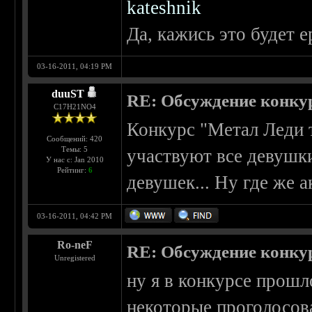
kateshnik
Да, кажись это будет е
03-16-2011, 04:19 PM
duuST
RE: Обсуждение конку
С17H21NO4
Конкурс "Метал Леди т
Сообщений: 420
Темы: 5
участвуют все девушки
У нас с: Jan 2010
Рейтинг:
6
девушек... Ну где же 
03-16-2011, 04:42 PM
Ro-neF
RE: Обсуждение конку
Unregistered
ну я в конкурсе прошл
некоторые проголосов