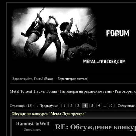
Здравствуйте, Гость! (
Вход
—
Зарегистрироваться
)
Metal Torrent Tracker Forum
›
Разговоры на различные темы
›
Разговоры 
 4.5
Страницы (12):
« Предыдущая
1
2
3
4
5
6
...
12
Следующая 
Обсуждение конкурса "Метал Леди трекера"
RammsteinWolf
RE: Обсуждение конку
Unregistered