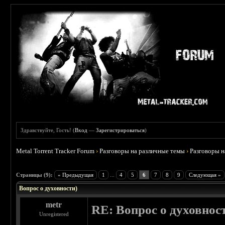
Здравствуйте, Гость! (
Вход
—
Зарегистрироваться
)
Metal Torrent Tracker Forum
›
Разговоры на различные темы
›
Разговоры 
 0
Страницы (9):
« Предыдущая
1
...
4
5
6
7
8
9
Следующая »
Вопрос о духовности)
metr
RE: Вопрос о духовнос
Unregistered