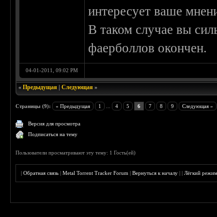
интересует ваше мнени
В таком случае вы сил
фаерболлов окончен.
04-01-2011, 09:02 PM
«
Предыдущая
|
Следующая
»
Страницы (9):
« Предыдущая
1
...
4
5
6
7
8
9
Следующая »
Версия для просмотра
Подписаться на тему
Пользователи просматривают эту тему: 1 Гость(ей)
|
Обратная связь
|
Metal Torrent Tracker Forum
|
Вернуться к началу
|
|
Лёгкий режи