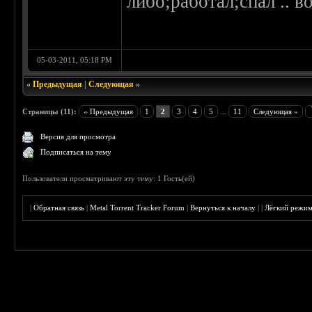
либо;работал;спал .. в
05-03-2011, 05:18 PM
«
Предыдущая
|
Следующая
»
Страницы (11):
« Предыдущая
1
2
3
4
5
...
11
Следующая »
Версия для просмотра
Подписаться на тему
Пользователи просматривают эту тему: 1 Гость(ей)
|
Обратная связь
|
Metal Torrent Tracker Forum
|
Вернуться к началу
|
|
Лёгкий режи