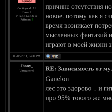
причине отсутствия но
Сообщений: 91
Темы: 0
новое. потому как я с
У нас с: Dec 2010
Рейтинг:
5
время возникает потр
мысленных фантазий и
играют в моей жизни 
05-03-2011, 04:30 PM
Jhony_
RE: Зависимость от м
Unregistered
Ganelon
лес это здорово .. и г
про 95% токого же мне