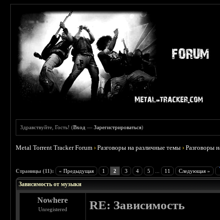
Здравствуйте, Гость! (
Вход
—
Зарегистрироваться
)
Metal Torrent Tracker Forum
›
Разговоры на различные темы
›
Разговоры 
 5
Страницы (11):
« Предыдущая
1
2
3
4
5
...
11
Следующая »
Зависимость от музыки
Nowhere
RE: Зависимость
Unregistered