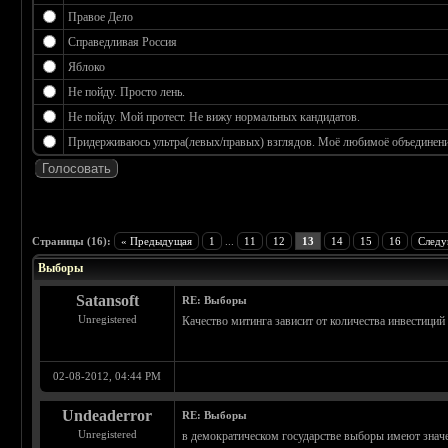
Правое Дело
Справедливая Россия
Яблоко
Не пойду. Просто лень.
Не пойду. Мой протест. Не вижу нормальных кандидатов.
Придерживаюсь ультра(левых/правых) взглядов. Моё любимоё объединение
 3.17
Страницы (16):
« Предыдущая
1
...
11
12
13
14
15
16
Следу
Выборы
Satansoft
RE: Выборы
Unregistered
Качество митинга зависит от количества инвестиций
02-08-2012, 04:44 PM
Undeaderror
RE: Выборы
Unregistered
в демократическом государстве выборы имеют значен