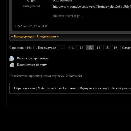
Che
RE: Выборы
Unregistered
http://www.youtube.com/watch?feature=pla...5ASv9d
хочется взять и уе...
02-23-2012, 12:40 AM
«
Предыдущая
|
Следующая
»
Страницы (16):
« Предыдущая
1
...
11
12
13
14
15
16
Следу
Версия для просмотра
Подписаться на тему
Пользователи просматривают эту тему: 2 Гость(ей)
|
Обратная связь
|
Metal Torrent Tracker Forum
|
Вернуться к началу
|
|
Лёгкий режи