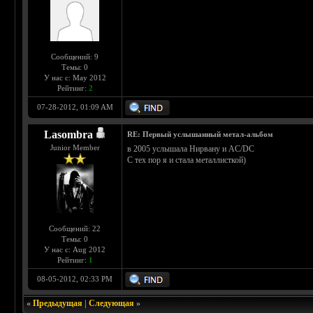
Сообщений: 9
Темы: 0
У нас с: May 2012
Рейтинг:
2
07-28-2012, 01:09 AM
Lasombra
RE: Первый услышанный метал-альбом
Junior Member
в 2005 услышала Нирвану и AC/DC
С тех пор я и стала металлисткой)
Сообщений: 22
Темы: 0
У нас с: Aug 2012
Рейтинг:
1
08-05-2012, 02:33 PM
«
Предыдущая
|
Следующая
»