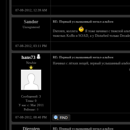
07-08-2012, 12:39 AM
Sandor
RE: Первый услышанный метал-альбом
Unregistered
Dieroten, коллега
Я тоже начинал с тяжелой аль
тяжелых KoЯn и SOAD, а у Disturbed только Decade
07-08-2012, 03:11 PM
hans73
RE: Первый услышанный метал-альбом
Newbie
Начинал с лёгких вещей, первый услышанный альбом
Сообщений: 3
Темы: 0
У нас с: Mar 2011
Рейтинг:
0
07-08-2012, 08:40 PM
Dieroten
RE: Первый услышанный метал-альбом