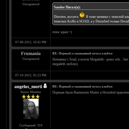
Unregistered
Sandor Писал(а):
Dieroten, коллега
Я тоже начинал с тяжелой ал
тяжелых KoЯn и SOAD, а у Disturbed только Decad
плюс адын =)
07-08-2012, 10:42 PM
Frumania
RE: Первый услышанный метал-альбом
Unregistered
Начаинал с Soad, а потом Megadeth - peace sels... b
megadeth люблю)
07-10-2012, 02:23 PM
angelus_morti
RE: Первый услышанный метал-альбом
Senior Member
Первым были Rammstein Mutter и Herzeleid практичес
Сообщений: 319