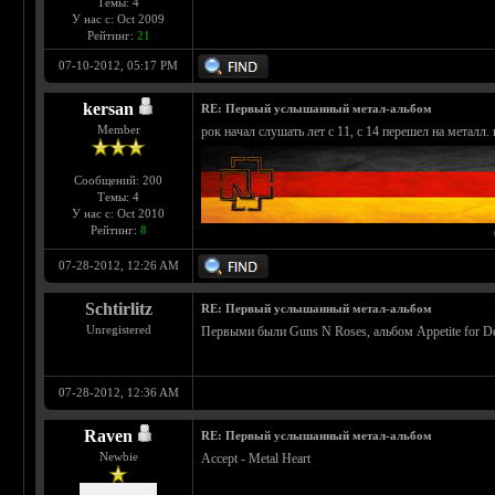
Темы: 4
У нас с: Oct 2009
Рейтинг:
21
07-10-2012, 05:17 PM
kersan
RE: Первый услышанный метал-альбом
Member
рок начал слушать лет с 11, с 14 перешел на металл
Сообщений: 200
Темы: 4
У нас с: Oct 2010
Рейтинг:
8
07-28-2012, 12:26 AM
Schtirlitz
RE: Первый услышанный метал-альбом
Unregistered
Первыми были Guns N Roses, альбом Appetite for Destr
07-28-2012, 12:36 AM
Raven
RE: Первый услышанный метал-альбом
Newbie
Accept - Metal Heart