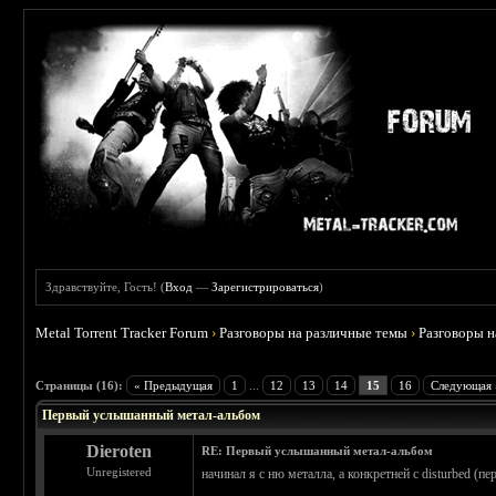
Здравствуйте, Гость! (
Вход
—
Зарегистрироваться
)
Metal Torrent Tracker Forum
›
Разговоры на различные темы
›
Разговоры 
 4.6
Страницы (16):
« Предыдущая
1
...
12
13
14
15
16
Следующая 
Первый услышанный метал-альбом
Dieroten
RE: Первый услышанный метал-альбом
Unregistered
начинал я с ню металла, а конкретней с disturbed (п