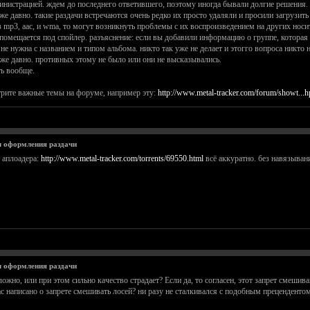
инистрацией. ждем до последнего ответившего, поэтому иногда бывали долгие решения.
е давно. такие раздачи встречаются очень редко их просто удаляли и просили загрузить
 mp3, aac, и wma, то могут возникнуть проблемы с их воспроизведением на других носи
омещается под спойлер. разъяснение: если вы добавили информацию о группе, которая п
е нужна с названием и типом альбома. никто так уже не делает и этогго вопроса никто н
уже давно. противных этому не было или они не высказывались.
ть вообще.
отрите важные темы на форуме, например эту:
http://www.metal-tracker.com/forum/showt...
 оформления раздачи
 аплоадера:
http://www.metal-tracker.com/torrents/69550.html
всё аккуратно. без навязывани
 оформления раздачи
ложно, или при этом сильно качество страдает? Если да, то согласен, этот запрет смеши
нас написано о запрете смешивать лосей? ни разу не сталкивался с подобным прецендентом