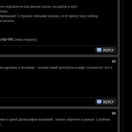
 по-отдельности или давали ссылку на альбом в mp3.
телях.
ревышает 3 строки в описании трекера, то её прячут под спойлер.
е касался.
hp?tid=941
(тема открыта)
#3
я картинок и писанины - хочешь читай треклисты и инфу, хочешь нет. вот к
#4
вания в одной дискографии излишний.. можно запретить в рамках 1 альбома
..