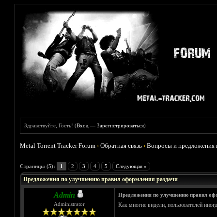
Здравствуйте, Гость! (
Вход
—
Зарегистрироваться
)
Metal Torrent Tracker Forum
›
Обратная связь
›
Вопросы и предложения 
Голосов: 0 - Средняя оценка: 0
1
2
3
4
5
Страницы (5):
1
2
3
4
5
Следующая »
Предложения по улучшению правил оформления раздачи
Admin
Предложения по улучшению правил оф
Administrator
Как многие видели, пользователей иногд