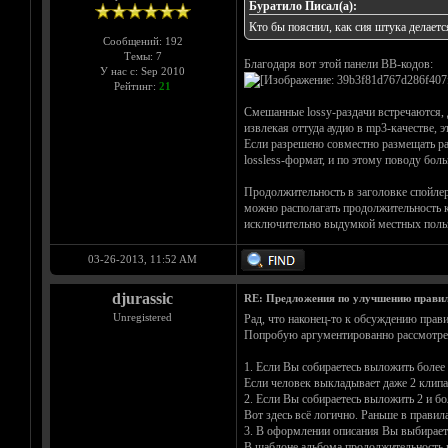
Буратило Писал(а):
Кто бы пояснил, как сия штука делается
Сообщений: 192
Темы: 7
Благодаря вот этой панели BB-кодов:
У нас с: Sep 2010
Рейтинг:
21
Смешанные lossy-раздачи встречаются, д
извлекая оттуда аудио в mp3-качестве, э
Если разрешено совместно размещать раз
lossless-формат, и по этому поводу бол
Продолжительность в заголовке спойлера
можно располагать продолжительность ка
исключительно выдумкой местных пользо
03-26-2013, 11:52 AM
djurassic
RE: Предложения по улучшению правил
Unregistered
Рад, что наконец-то к обсуждению прави
Попробую аргументированно рассмотрет
1. Если Вы собираетесь выложить более 
Если человек выкладывает даже 2 клипа
2. Если Вы собираетесь выложить 2 и бо
Вот здесь всё логично. Раньше в прави
3. В оформлении описания Вы выбирает
В шаблоне альбома продолжительность по