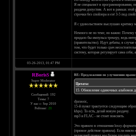
Я не специалист в программировании, по
раздачи допустим. А вот в рамках этой 
строчки без спойлера и езё 3-5 под спой
Я с удовольствием выслушаю критику мои
Немного не по теме, но важно: Почему т
придало бы импульса трекеру, ведь инте
(правительство). Идут дебаты, в случае
том, что будет только срач несостоятел
систему, которая регулирует сама себя
03-26-2013, 01:47 PM
RBorisS
RE: Предложения по улучшению правил
Super Moderator
Цитата:
15. Обновление одиночных альбомов до
Сообщений: 192
Темы: 7
djurassic,
У нас с: Sep 2010
15-й пункт трактуется следующим образ
Рейтинг:
21
kbps). То есть, делай новую раздачу.
mp3 и FLAC - не стоит пояснять.
Это правило в отношении lossy-формата
(прямое действие правила). Если никто 
редакцией правил мы будем плодить мерт