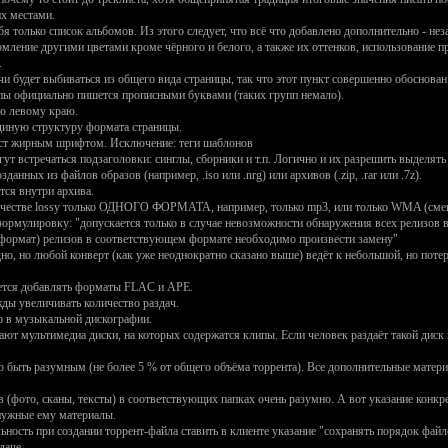
их местами.
 только список альбомов. Из этого следует, что всё что добавлено дополнительно - нез
ормление другими цветами кроме чёрного и белого, а также их оттенков, использован
.
и будет выбиваться из общего вида страницы, так что этот пункт совершенно обоснован
уппы официально пишется прописными буквами (таких групп немало).
по левому краю.
диную структуру формата страницы.
екст жирным шрифтом. Исключение: теги шаблонов
гут встречаться подзаголовки: синглы, сборники и т.п. Логично и их разрешить выдел
данных из файлов образов (например, .iso или .nrg) или архивов (.zip, .rar или .7z).
тся внутри архива.
 качестве lossy только ОДНОГО ФОРМАТА, например, только mp3, или только WMA (см
ормулировку: "допускается только в случае невозможности обнаружения всех релизов в
формат) релизов в соответствующем формате необходимо произвести замену"
о, но любой конверт (как уже неоднократно сказано выше) ведёт к небольшой, но потере
шается добавлять форматы FLAC и APE.
ды увеличивать количество раздач.
о в музыкальной дискографии.
ют мультимедиа диски, на которых содержатся клипы. Если человек раздаёт такой диск 
 быть разумным (не более 5 % от общего объёма торрента). Все дополнительные материалы
фото, сканы, тексты) в соответствующих папках очень разумно. А вот указание конкрет
нужные ему материалы.
ьность при создании торрент-файла ставить в клиенте указание "сохранять порядок файл
даче.