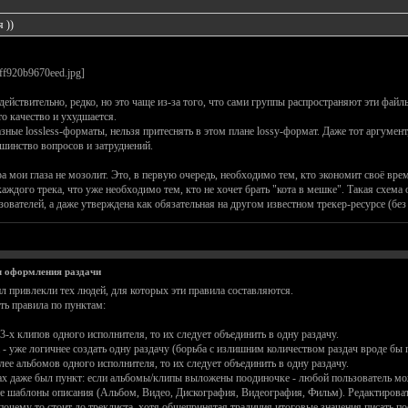
 ))
ействительно, редко, но это чаще из-за того, что сами группы распространяют эти файл
то качество и ухудшается.
ные lossless-форматы, нельзя притеснять в этом плане lossy-формат. Даже тот аргумент,
ьшинство вопросов и затруднений.
 мои глаза не мозолит. Это, в первую очередь, необходимо тем, кто экономит своё врем
ждого трека, что уже необходимо тем, кто не хочет брать "кота в мешке". Такая схема 
вателей, а даже утверждена как обязательная на другом известном трекер-ресурсе (без
 оформления раздачи
л привлекли тех людей, для которых эти правила составляются.
ь правила по пунктам:
3-х клипов одного исполнителя, то их следует объединить в одну раздачу.
 - уже логичнее создать одну раздачу (борьба с излишним количеством раздач вроде бы 
лее альбомов одного исполнителя, то их следует объединить в одну раздачу.
лах даже был пункт: если альбомы/клипы выложены поодиночке - любой пользователь мож
е шаблоны описания (Альбом, Видео, Дискография, Видеография, Фильм). Редактироват
чему то стоит до треклиста, хотя общепринятая традиция итоговые значения писать пос