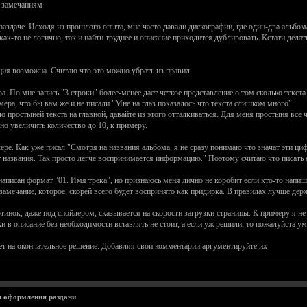
к замечаниям
аздаче. Исходя из прошлого опыта, мне часто давали дискографии, где один-два альбом
как-то не логично, так и найти труднее и описание приходится дублировать. Кстати делат
ция возможна. Считаю что это можно убрать из правил
ра. По мне запись "3 строки" более-менее дает четкое представление о том сколько текс
мера, что бы вам же и не писали "Мне на глаз показалось что текста слишком много"
 простыней текста на главной, давайте из этого отталкиваться. Для меня простыня все ч
о увеличить количество до 10, к примеру.
ре. Как уже писал "Смотря на названия альбома, я не сразу понимаю что значат эти циф
 названия. Так просто легче воспринимается информацию." Поэтому считаю что писать е
написан формат "01. Имя трека", но признаюсь меня лично не коробит если кто-то напише
замечание, которое, скорей всего будет воспринято как придирка. В правилах лучше дер
ртинок, даже под спойлером, сказывается на скорости загрузки страницы. К примеру я 
ки в описание без необходимости вставлять не стоит, а если уж решили, то пожалуйста у
ует на окончательное решение. Добавляя свои комментарии аргументируйте их
 оформления раздачи