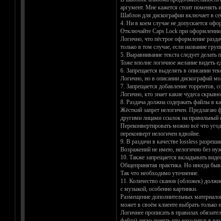
аргумент. Мне кажется стоит поменять 
Шаблон для дискографии включает в себя
4. Ни в коем случае не допускается оф
Отключайте Caps Lock при оформлении
Логично, что пёстрое оформление раздач
только в том случае, если название гр
5. Выравнивание текста следует делать 
Тоже вполне логичное желание видеть е
6. Запрещается выделять в описании т
Логично, но в описании дискографий мо
7. Запрещается добавление торрентов, соз
Логично, кто знает какие чудеса скрывю
8. Раздача должна содержать файлы в
Жёсткий запрет нелогичен. Предлагаю ф
другими лицами ссылок на правильный 
Переконвертировать можно всё что угодн
переконверт нелогичен вдвойне.
9. В раздачи в качестве lossless разре
Возражений не имею, нелогично без нуж
10. Также запрещается вкладывать виде
Общепринятая практика. Но иногда быва
Так что необходимо уточнение.
11. Количество сканов (обложек) должно
с музыкой, особенно картинки.
Размещение дополнительных материалов (
может в своём клиенте выбрать только 
Логичнее прописать в правилах обязател
файла) легко понять что находится в раз