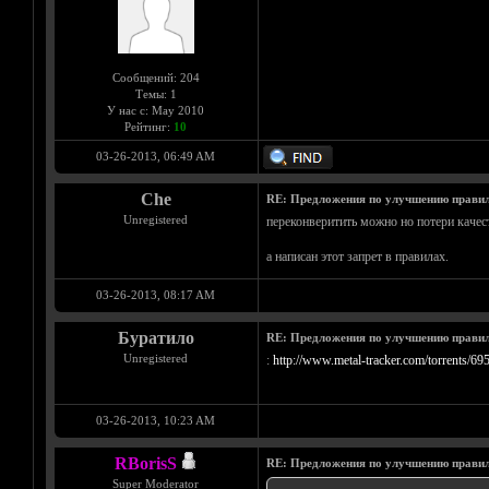
Сообщений: 204
Темы: 1
У нас с: May 2010
Рейтинг:
10
03-26-2013, 06:49 AM
Che
RE: Предложения по улучшению правил
Unregistered
переконверитить можно но потери качес
а написан этот запрет в правилах.
03-26-2013, 08:17 AM
Буратило
RE: Предложения по улучшению правил
Unregistered
:
http://www.metal-tracker.com/torrents/69
03-26-2013, 10:23 AM
RBorisS
RE: Предложения по улучшению правил
Super Moderator