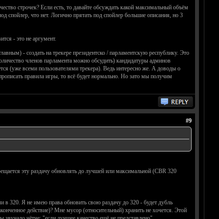
чество строчек? Если есть, то давайте обсуждать какой максимальный объём
од спойлер, что нет. Логично прятать под спойлер большие описания, но 3
тся - это не аргумент.
лавным) - создать на трекере президентско / парламентскую республику. Это
 (количество членов парламента можно обсудить) кандидатуры админов
тся (уже всеми пользователями трекера). Ведь интересно же. А доводы о
 прописать правила игры, то всё будет нормально. Но зато мы получим
#9
рещается эту раздачу обновлять до лучшей или максимальной (CBR 320
 в 320. Я не имею права обновить свою раздачу до 320 - будет дубль
аконченное действие)? Мне мусор (относительный) хранить не хочется. Этой
 звучало чётче: "если лучшее качество ещё не представлено".