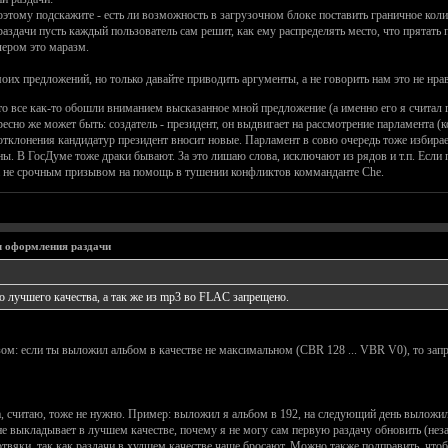
этому подскажите - есть ли возможность в загрузочном блоке поставить граничное коли
раздачи пусть каждый пользователь сам решит, как ему распределять место, что прятать п
лером это маразм.
х предложений, но только давайте приводить аргументы, а не говорить нам это не нрави
о все как-то обошли вниманием высказанное мной предложение (а именно его я считал г
ресно же может быть: создатель - президент, он выдвигает на рассмотрение парламента
 отклонения кандидатур президент вносит новые. Парламент в совю очередь тоже избирае
ьны. В ГосДуме тоже драки бывают. За это лишаю слова, исключают из рядов и т.п. Если
, а не срочным призывом на помощь в тушении конфликтов комманданте Che.
 оформления раздачи
 лучшего качества, а так же из mp3 во FLAC запрещено.
ом: если ты выложил альбом в качестве не максимальном (CBR 128 ... VBR V0), то зап
, считаю, тоже не нужно. Пример: выложил я альбом в 192, на следующий день выложили
не выкладывает в лучшем качестве, почему я не могу сам первую раздачу обновить (нез
вяки, так как раздачи в худшем качестве чаще бросают. Можно также подправить, чтобы