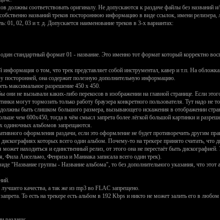
ов должны соответствовать оригиналу. Не допускаются к раздаче файлы без названий и/
е собственно названий треков постороннюю информацию в виде ссылок, имени релизера, л
 01, 02, 03 и т. д. Допускается наименование треков в 3-х вариантах:
один стандартный формат 01 - название. Это именно тот формат который корректно восп
й информация о том, что трек представляет собой инструментал, кавер и т.п. На обложк
нфу посторонней, она содержит полезную дополнительную информацию.
ть максимальное разрешение 450 х 450.
они не вызывали каких-либо перекосов в изображении на главной странице. Если этого 
нки могут тормозить только работу браузера конкретного пользователя. Тут надо не толь
 должны быть слишком большого размера, вызывающего искажения в отображении страни
ольше чем 600x450, тогда в чём смысл запрета более лёгкой большой картинки и разреш
ях одиночных альбомов запрещаются.
ативного оформления раздачи, если это оформление не будет противоречить другим пр
в дискографиях которых всего один альбом. Почему-то на трекере принято считать, что
 может находиться и единственный релиз, от этого она не перестаёт быть дискографией.
я, Фила Ансельмо, Фенриза и Маниака записала всего один трек).
иде "Название группы - Название альбома", то без дополнительного указания, что этот
.
ний.
лучшего качества, а так же из mp3 во FLAC запрещено.
запрета. То есть на трекере есть альбом в 192 Kbps и никто не может залить его в любо
и раздачи: