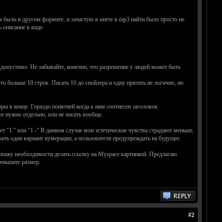
а были в другом формате, и зачастую в инете в mp3 найти было просто не
ь описание в виде
та допустимо. Не забывайте, конечно, что разрешение у людей может быть
то больше 10 строк. Писать 10 до спойлера и одну прятать не логично, но
ры в конце. Гораздо понятней когда к ним соотнесен заголовок
е нужно отдельно, или не писать вообще.
т "1." или "1 -" В данном случае мои эстетические чувства страдают меньше,
жать один вариант нумерации, а пользователя предупреждать на будущее.
не вижу необходимости делать ссылку на Myspace картинкой. Предлагаю
меньшите размер.
#2