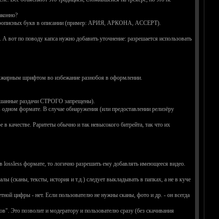
аконно?
ие прописных букв в описании (пример: АРИЯ, АРКОНА, ACCEPT).
. А вот по поводу капса нужно добавить уточнение: разрешается использовать
ять жирным шрифтом во избежание разнобоя в оформлении.
ешанные раздачи СТРОГО запрещены).
 одном формате. В случае обнаружения (или предоставлении релизёру
 в качестве. Раритеты обычно и так невысокого битрейта, так что их
в lossless формате, то логично разрешить ему добавлять имеющееся видео.
 (сканы, тексты, история и т.д.) следует выкладывать в папках, а не в куче
ной цифры - нет. Если пользователю не нужны сканы, фото и др. - он всегда
ов". Это позволит и модератору и пользователю сразу (без скачивания