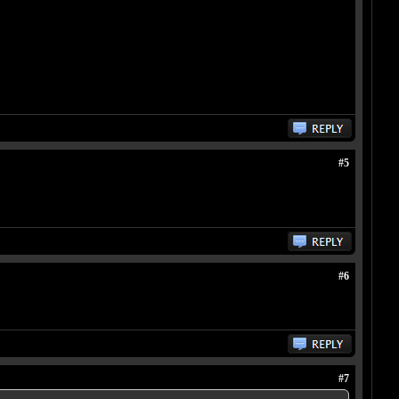
#5
#6
#7