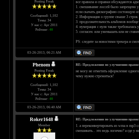
Posting Freak
все правила и справки обсуждаются адм
1. смешивание лоссей было запрещено уж
если скачать дискографию состоящую из
Сообщений: 1,102
2. Информация о группе свыше 3 строк п
Темы: 34
3. продолжительность альбомов вообще н
У нас с: Apr 2011
4. нумерация с нуля также требовалась 
Рейтинг:
40
5. согласен. или уменьшать или не стави
PS: следите за новостями трекера и см
03-26-2013, 06:21 AM
Phenom
RE: Предложения по улучшению правил
Posting Freak
не могу не отметить оформление одного
чему нужно стремиться!
Сообщений: 1,102
Темы: 34
У нас с: Apr 2011
Рейтинг:
40
03-26-2013, 06:40 AM
Roker1648
RE: Предложения по улучшению правил
Member
1. а переконвертировать из wma в mp3 с
смешивать... это ведь логично? а где у 