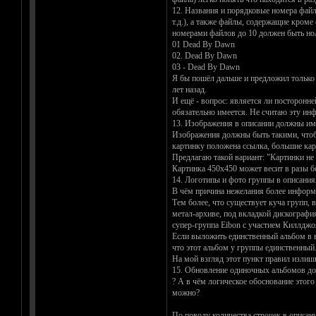
12. Названия и порядковые номера файл
т.д.), а также файлы, содержащие кром
номерами файлов до 10 должен быть ноль:
01 Dead By Dawn
02. Dead By Dawn
03 - Dead By Dawn
Я бы пошёл дальше и предложил только 
лет назад.
И ещё - вопрос: является ли посторонне
обязательно имеется. Не считаю эту и
13. Изображения в описании должны име
Изображения должны быть такими, чтобы 
картинку положена ссылка, большие карти
Предлагаю такой вариант: "Картинки не
Картинка 450x450 может весит в разы б
14. Логотипы и фото группы в описани
В чём причина нежелания более информ
Тем более, что существует куча групп, 
метал-архиве, под вкладкой дискография
супер-группа Eibon с участием Киллджо
Если выложить единственный альбом в в
что этот альбом у группы единственный
На мой взгляд этот пункт правил излиш
15. Обновление одиночных альбомов до 
? А в чём логическое обоснование этого 
можно?
По поводу количества строчек в описани