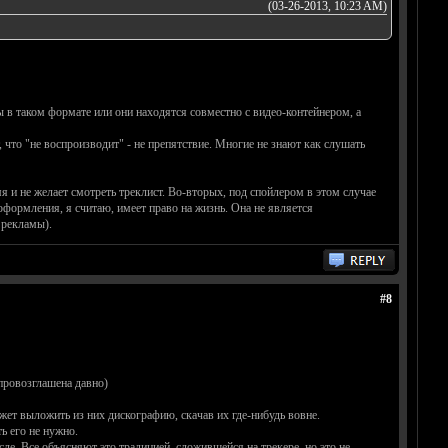
(03-26-2013, 10:23 AM)
ы в таком формате или они находятся совместно с видео-контейнером, а
 что "не воспроизводит" - не препятствие. Многие не знают как слушать
я и не желает смотреть треклист. Во-вторых, под спойлером в этом случае
оформления, я считаю, имеет право на жизнь. Она не является
 рекламы).
#8
провозглашена давно)
ет выложить из них дискографию, скачав их где-нибудь вовне.
ь его не нужно.
ле. Все объясняют это традицией, сложившейся на трекере, но это не