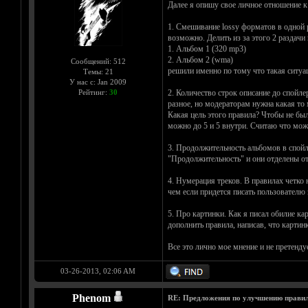
Далее я опишу свое личное отношение 
1. Смешивание lossy форматов в одной р
возможно. Делить из за этого 2 раздачи 
1. Альбом 1 (320 mp3)
2. Альбом 2 (wma)
Сообщений: 512
решили именно по тому что такая ситуа
Темы: 21
У нас с: Jan 2009
Рейтинг:
30
2. Количество строк описание до спойле
разное, но модераторам нужна какая то 
Какая цель этого правила? Чтобы не было
можно до 5 и 5 внутри. Считаю что можн
3. Продолжительность альбомов в спойле
"Продолжительность" и они отделены от
4. Нумерация треков. В правилах четко 
чем если придется писать пользователю 
5. Про картинки. Как я писал обилие ка
дополнить правила, написав, что картин
Все это лично мое мнение и не претенд
03-26-2013, 02:06 AM
Phenom
RE: Предложения по улучшению правил