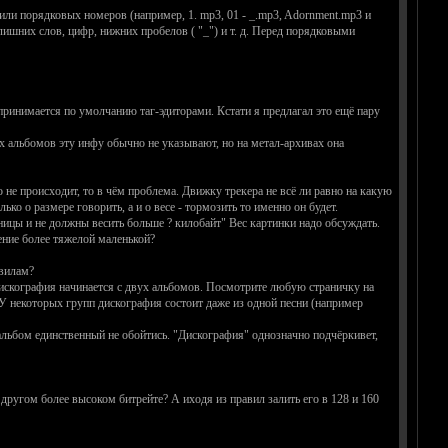
или порядковых номеров (например, 1. mp3, 01 - _.mp3, Adornment.mp3 и
ишних слов, цифр, нижних пробелов ( "_") и т. д. Перед порядковыми
ринимается по умолчанию таг-эдиторами. Кстати я предлагал это ещё пару
ах альбомов эту инфу обычно не указывают, но на метал-архивах она
не происходит, то в чём проблема. Движку трекера не всё ли равно на какую
ко о размере говорить, а и о весе - тормозить то именно он будет.
цы и не должны весить больше ? килобайт" Вес картинки надо обсуждать.
ение более тяжелой маленькой?
авилам?
 дискография начинается с двух альбомов. Посмотрите любую страничку на
 У некоторых групп дискография состоит даже из одной песни (например
 альбом единственный не обойтись. "Дискография" однозначно подчёркивет,
м другом более высоком битрейте? А иходя из правил залить его в 128 и 160