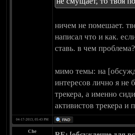
не смущает, то твоя п
ничем не помешает. тв
написал что и как. есл
ставь. в чем проблема
мимо темы: на [обсужд
интересов лично я не 
трекера, а именно сид
активистов трекера и 
04-17-2013, 05:43 PM
Che
RE: [обсуждение для в