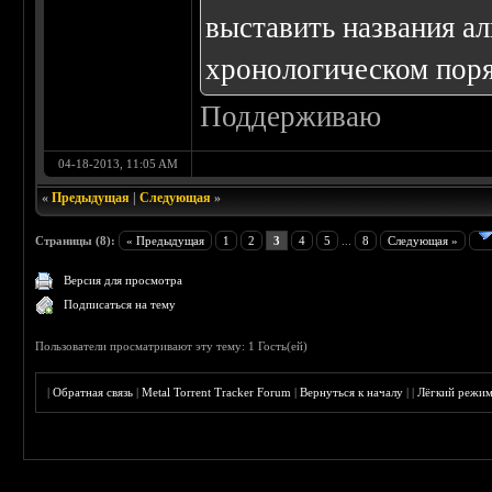
выставить названия ал
хронологическом поря
Поддерживаю
04-18-2013, 11:05 AM
«
Предыдущая
|
Следующая
»
Страницы (8):
« Предыдущая
1
2
3
4
5
...
8
Следующая »
Версия для просмотра
Подписаться на тему
Пользователи просматривают эту тему: 1 Гость(ей)
|
Обратная связь
|
Metal Torrent Tracker Forum
|
Вернуться к началу
|
|
Лёгкий режи