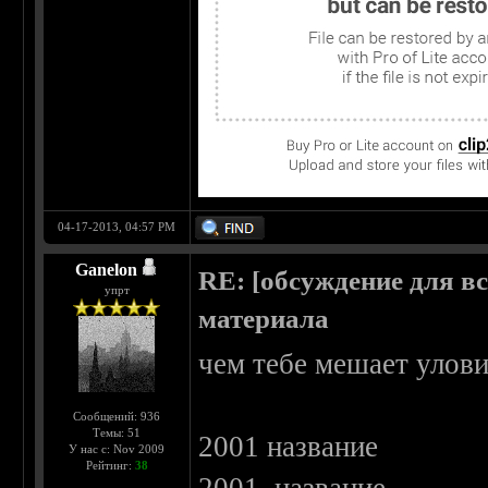
04-17-2013, 04:57 PM
Ganelon
RE: [обсуждение для в
упрт
материала
чем тебе мешает улов
Сообщений: 936
Темы: 51
2001 название
У нас с: Nov 2009
Рейтинг:
38