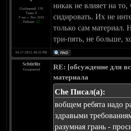
никак не влияет на то
Сообщений: 118
Темы: 0
сидировать. Их не инте
У нас с: Nov 2010
Рейтинг:
12
только сам материал. 
три-пять, не больше, х
04-17-2013, 06:53 PM
Schtirlitz
RE: [обсуждение для в
Unregistered
материала
Che Писал(а):
вобщем ребята надо 
здравыми требования
разумная грань - прос