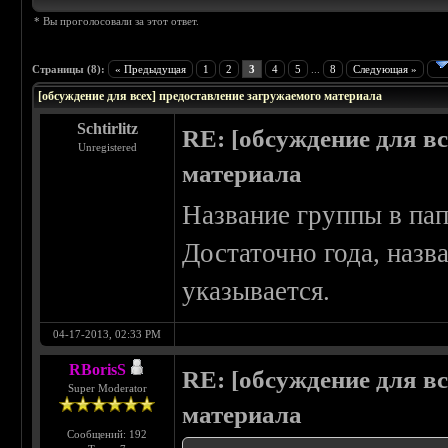
* Вы проголосовали за этот ответ.
Страницы (8):
« Предыдущая
1
2
3
4
5
...
8
Следующая »
[обсуждение для всех] предоставление загружаемого материала
Schtirlitz
RE: [обсуждение для в
Unregistered
материала
Название группы в пап
Достаточно года, назв
указывается.
04-17-2013, 02:33 PM
RBorisS
RE: [обсуждение для в
Super Moderator
материала
Сообщений: 192