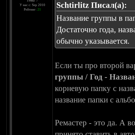
Темы: 7
Schtirlitz Писал(а):
У нас с: Sep 2010
Рейтинг:
21
Название группы в па
Достаточно года, назв
обычно указывается.
Если ты про второй ва
группы / Год - Назва
корневую папку с назв
название папки с альб
Ремастер - это да. А 
принято ставить в авт