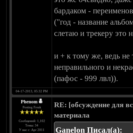
бардаком - переименов
("год - название альбо
слетаю и трекеру это н
и + к тому же, ведь не
неправильного и некра
(пафос - 999 лвл)).
04-17-2013, 05:32 PM
Phenom
RE: [обсуждение для в
Posting Freak
материала
Сообщений: 1,102
Темы: 34
Ganelon Писал(а):
У нас с: Apr 2011