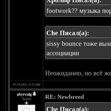
Хрольф Писал(а):
footwork?? музыка по
Che Писал(а):
sissy bounce тоже вы
ассоциации
Неожиданно, но всё ж
07-14-2013, 11:11 AM
abyrvalg
RE: Newbreed
Newbie
Che Писал(а):