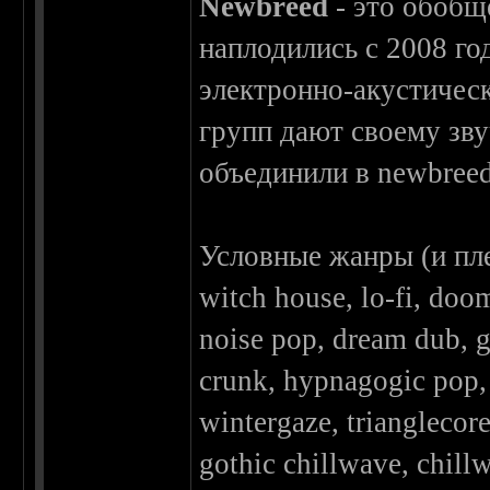
Newbreed
- это обобщ
наплодились с 2008 го
электронно-акустичес
групп дают своему зву
объединили в newbreed
Условные жанры (и пл
witch house, lo-fi, doo
noise pop, dream dub, 
crunk, hypnagogic pop, 
wintergaze, trianglecor
gothic chillwave, chill