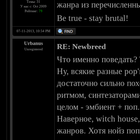
Темы: 31
жанра из перечисленны
У нас с: Oct 2009
Рейтинг:
79
Be true - stay brutal!
07-11-2013, 10:54 PM
Urbanus
RE: Newbreed
Unregistered
Что именно поведать? 
Ну, всякие разные pop
достаточно сильно по
ритмом, синтезаторами,
целом - эмбиент + поп
Наверное, witch house,
жанров. Хотя нойз поп