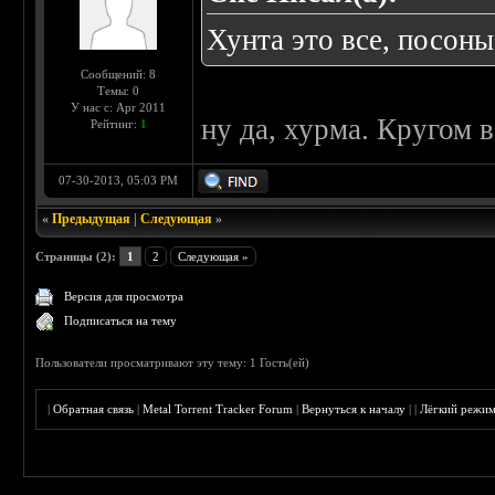
Хунта это все, посоны
Сообщений: 8
Темы: 0
У нас с: Apr 2011
ну да, хурма. Кругом 
Рейтинг:
1
07-30-2013, 05:03 PM
«
Предыдущая
|
Следующая
»
Страницы (2):
1
2
Следующая »
Версия для просмотра
Подписаться на тему
Пользователи просматривают эту тему: 1 Гость(ей)
|
Обратная связь
|
Metal Torrent Tracker Forum
|
Вернуться к началу
|
|
Лёгкий режи