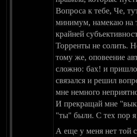
Вопроса к тебе, Че, ту
минимум, намекаю на 
крайней субъективнос
Торренты не солить. Но
тому же, оповеение ав
сложно: бах! и пришло
связался и решил вопр
мне немного неприятн
И прекращай мне "выка
"ты" были. С тех пор я
А еще у меня нет той 