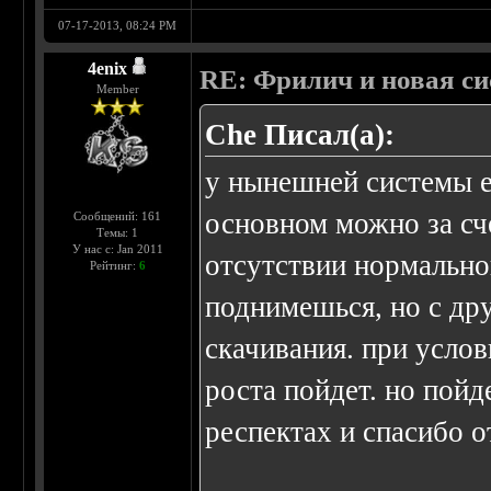
07-17-2013, 08:24 PM
4enix
RE: Фрилич и новая си
Member
Che Писал(а):
у нынешней системы е
основном можно за сче
Сообщений: 161
Темы: 1
У нас с: Jan 2011
отсутствии нормально
Рейтинг:
6
поднимешься, но с др
скачивания. при усло
роста пойдет. но пойд
респектах и спасибо о