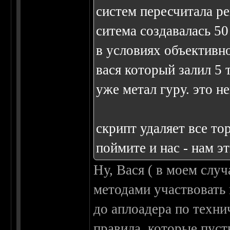
систем пересчитала ре
ситема создавалась 50
в условиях объективн
вася который залил 5 
уже метал гуру. это н
скрипт удаляет все то
поймите и нас - нам э
Ну, Вася ( в моем случ
методами участвовать 
до аплоадера по техн
правила, которые пуст