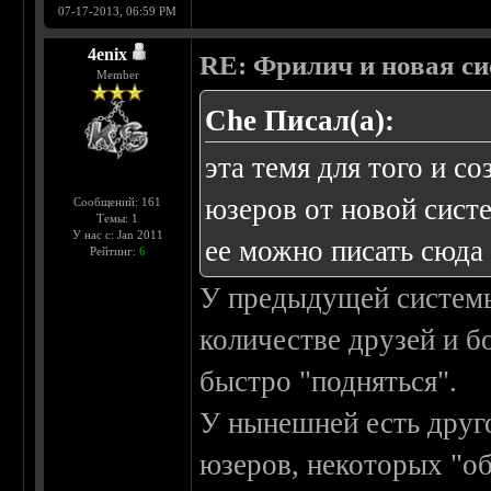
07-17-2013, 06:59 PM
4enix
RE: Фрилич и новая си
Member
Che Писал(а):
эта темя для того и с
юзеров от новой систе
Сообщений: 161
Темы: 1
У нас с: Jan 2011
ее можно писать сюда
Рейтинг:
6
У предыдущей системы
количестве друзей и 
быстро "подняться".
У нынешней есть друго
юзеров, некоторых "об