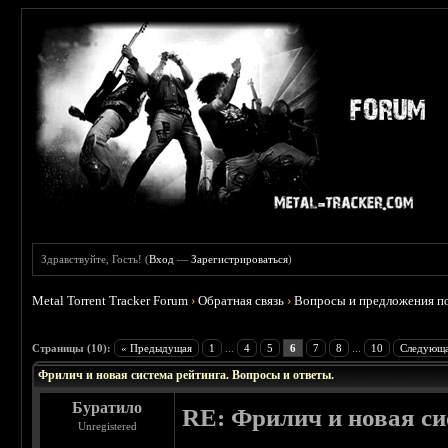
Здравствуйте, Гость! (
Вход
—
Зарегистрироваться
)
Metal Torrent Tracker Forum
›
Обратная связь
›
Вопросы и предложения по
 0
Страницы (10):
« Предыдущая
1
...
4
5
6
7
8
...
10
Следующа
Фрилич и новая система рейтинга. Вопросы и ответы.
Буратило
RE: Фрилич и новая си
Unregistered