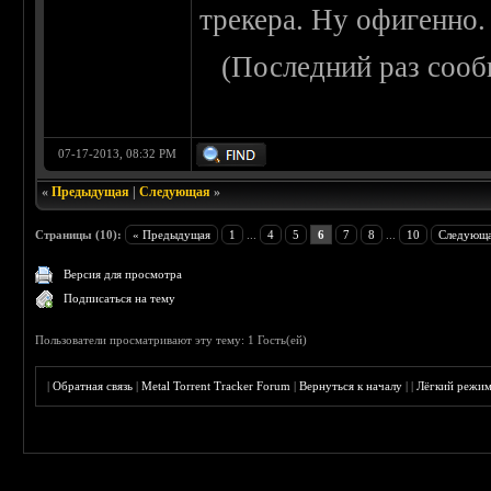
трекера. Ну офигенно.
(Последний раз сооб
07-17-2013, 08:32 PM
«
Предыдущая
|
Следующая
»
Страницы (10):
« Предыдущая
1
...
4
5
6
7
8
...
10
Следующа
Версия для просмотра
Подписаться на тему
Пользователи просматривают эту тему: 1 Гость(ей)
|
Обратная связь
|
Metal Torrent Tracker Forum
|
Вернуться к началу
|
|
Лёгкий режи