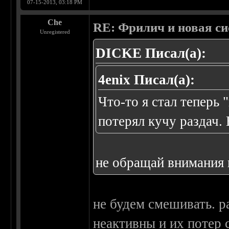
07-15-2013, 03:18 PM
Che
RE: Фрилич и новая си
Unregistered
DICKE Писал(а):
4enix Писал(а):
Что-то я стал теперь 
потерял кучу раздач.
не обращай внимания н
не будем смешивать. р
неактивны и их потер 