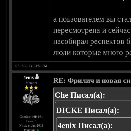
а поьзователем вы ста
пересмотрена и сейчас
насобирал респектов б
люди которые много р
07-15-2013, 04:52 PM
4enix
RE: Фрилич и новая си
Member
Che Писал(а):
DICKE Писал(а):
Сообщений: 161
Темы: 1
4enix Писал(а):
У нас с: Jan 2011
Рейтинг:
6