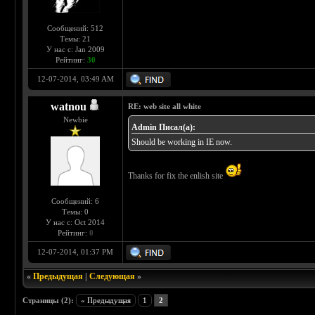
Сообщений: 512
Темы: 21
У нас с: Jan 2009
Рейтинг:
30
12-07-2014, 03:49 AM
watnou
RE: web site all white
Newbie
Admin Писал(а):
Should be working in IE now.
Thanks for fix the enlish site
Сообщений: 6
Темы: 0
У нас с: Oct 2014
Рейтинг:
0
12-07-2014, 01:37 PM
«
Предыдущая
|
Следующая
»
Страницы (2):
« Предыдущая
1
2