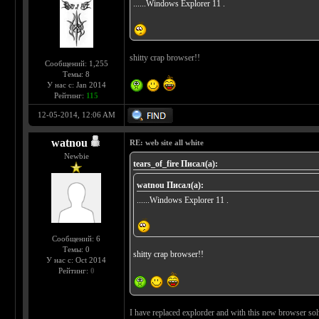
......Windows Explorer 11 .
shitty crap browser!!
Сообщений: 1,255
Темы: 8
У нас с: Jan 2014
Рейтинг:
115
12-05-2014, 12:06 AM
watnou
RE: web site all white
Newbie
tears_of_fire Писал(а):
watnou Писал(а):
......Windows Explorer 11 .
Сообщений: 6
Темы: 0
shitty crap browser!!
У нас с: Oct 2014
Рейтинг:
0
I have replaced explorder and with this new browser sol