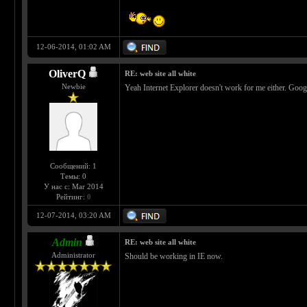
12-06-2014, 01:02 AM
OliverQ
RE: web site all white
Newbie
Yeah Internet Explorer doesn't work for me either. Goo
Сообщений: 1
Темы: 0
У нас с: Mar 2014
Рейтинг:
0
12-07-2014, 03:20 AM
Admin
RE: web site all white
Administrator
Should be working in IE now.