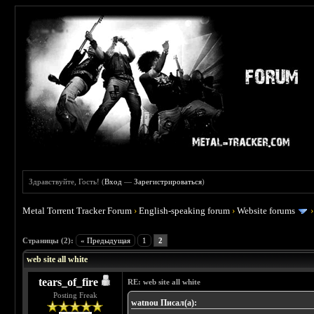
Здравствуйте, Гость! (
Вход
—
Зарегистрироваться
)
Metal Torrent Tracker Forum
›
English-speaking forum
›
Website forums
 0
Страницы (2):
« Предыдущая
1
2
web site all white
tears_of_fire
RE: web site all white
Posting Freak
watnou Писал(а):