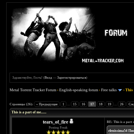
Здравствуйте, Гость! (
Вход
—
Зарегистрироваться
)
Metal Torrent Tracker Forum
›
English-speaking forum
›
Free talks
›
This 
 4.5
Страницы (26):
« Предыдущая
1
...
15
16
17
18
19
...
26
Сле
This is a part of me......
tears_of_fire
RE: This is a part o
Posting Freak
elenissima54 Пи