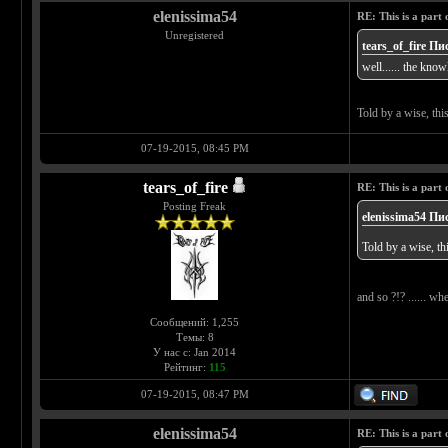
elenissima54
RE: This is a part o
Unregistered
tears_of_fire Пи
well...... the know
Told by a wise, thi
07-19-2015, 08:45 PM
tears_of_fire
RE: This is a part o
Posting Freak
elenissima54 Пи
Told by a wise, th
and so ?!? ...... wh
Сообщений: 1,255
Темы: 8
У нас с: Jan 2014
Рейтинг:
115
07-19-2015, 08:47 PM
elenissima54
RE: This is a part o