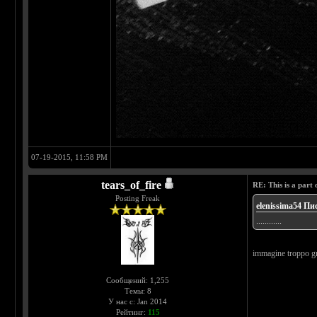
07-19-2015, 11:58 PM
tears_of_fire
RE: This is a part o
Posting Freak
elenissima54 Пи
............
immagine troppo gro
Сообщений: 1,255
Темы: 8
У нас с: Jan 2014
Рейтинг:
115