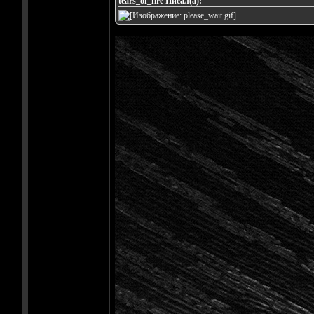
tears_of_fire Писал(а):