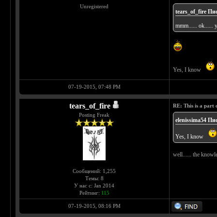
Unregistered
tears_of_fire Пи
mmm...... ok......
Yes, I know
07-19-2015, 07:48 PM
tears_of_fire
RE: This is a part o
Posting Freak
elenissima54 Пи
Yes, I know
well...... the knowl
Сообщений: 1,255
Темы: 8
У нас с: Jan 2014
Рейтинг:
115
07-19-2015, 08:16 PM