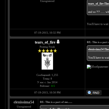
Unregistered
tears_of_fire Пи
and so ?!? ...... w
You'll have to wait a
07-19-2015, 10:32 PM
tears_of_fire
RE: This is a part o
Posting Freak
elenissima54 Пи
You'll have to wait 
Сообщений: 1,255
Темы: 8
У нас с: Jan 2014
Рейтинг:
115
07-19-2015, 10:50 PM
elenissima54
RE: This is a part of me......
Unregistered