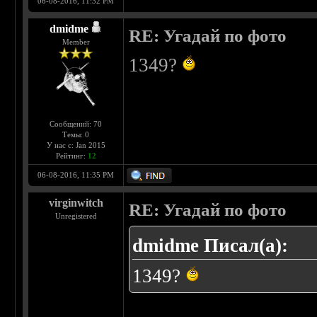
06-08-2016, 11:32 PM
dmidme
RE: Угадай по фото
Member
1349?
Сообщений: 70
Темы: 0
У нас с: Jan 2015
Рейтинг:
12
06-08-2016, 11:35 PM
virginwitch
RE: Угадай по фото
Unregistered
dmidme Писал(а):
1349?