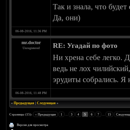
Так и знала, что будет
Да, они)
06-08-2016, 11:36 PM
mr.doctor
RE: Угадай по фото
Unregistered
Ни хрена себе легко. 
ведь не лох чилийский
эрудиты собрались. Я 
06-08-2016, 11:48 PM
«
Предыдущая
|
Следующая
»
Страницы (15):
« Предыдущая
1
...
3
4
5
6
7
...
15
Следующа
Версия для просмотра