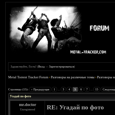
Здравствуйте, Гость! (
Вход
—
Зарегистрироваться
)
Metal Torrent Tracker Forum
›
Разговоры на различные темы
›
Разговоры 
 3.67
Страницы (15):
« Предыдущая
1
...
3
4
5
6
7
...
15
Следующа
Угадай по фото
mr.doctor
RE: Угадай по фото
Unregistered