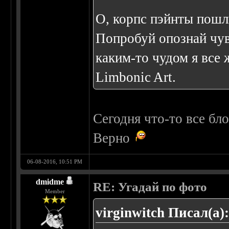
О, корпс пэйнты пош
Попробуй опознай чу
каким-то чудом я все 
Limbonic Art.
Сегодня что-то все бл
Верно
06-08-2016, 10:51 PM
dmidme
RE: Угадай по фото
Member
virginwitch Писал(а)