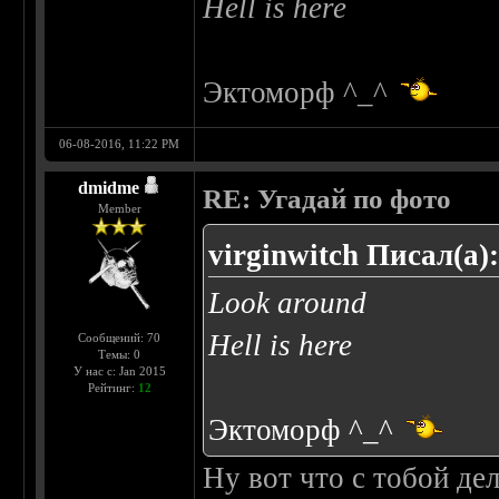
Hell is here
Эктоморф ^_^
06-08-2016, 11:22 PM
dmidme
RE: Угадай по фото
Member
virginwitch Писал(а)
Look around
Hell is here
Сообщений: 70
Темы: 0
У нас с: Jan 2015
Рейтинг:
12
Эктоморф ^_^
Ну вот что с тобой де