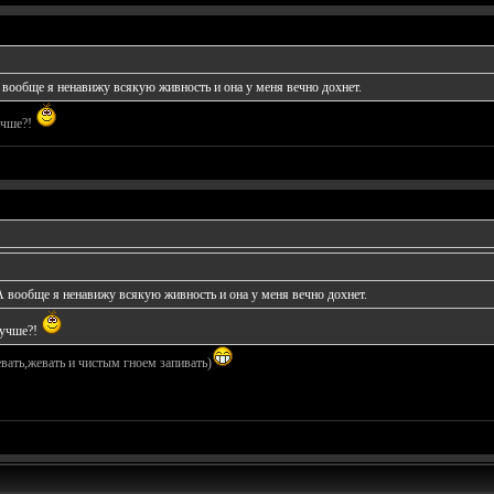
 вообще я ненавижу всякую живность и она у меня вечно дохнет.
учше?!
А вообще я ненавижу всякую живность и она у меня вечно дохнет.
лучше?!
вать,жевать и чистым гноем запивать)