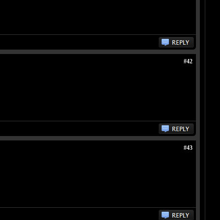
#42
#43