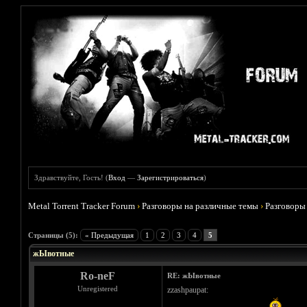
Здравствуйте, Гость! (
Вход
—
Зарегистрироваться
)
Metal Torrent Tracker Forum
›
Разговоры на различные темы
›
Разговоры
Голосов: 1 - Средняя оценка: 5
1
2
3
4
5
Страницы (5):
« Предыдущая
1
2
3
4
5
жЫвотные
Ro-neF
RE: жЫвотные
Unregistered
zzashpaupat: