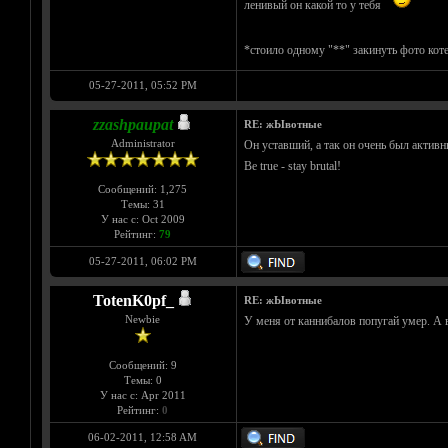
ленивый он какой то у тебя
*стоило одному "**" закинуть фото коте 
05-27-2011, 05:52 PM
zzashpaupat
RE: жЫвотные
Administrator
Он уставший, а так он очень был активн
Be true - stay brutal!
Сообщений: 1,275
Темы: 31
У нас с: Oct 2009
Рейтинг:
79
05-27-2011, 06:02 PM
TotenK0pf_
RE: жЫвотные
Newbie
У меня от каннибалов попугай умер. А 
Сообщений: 9
Темы: 0
У нас с: Apr 2011
Рейтинг:
0
06-02-2011, 12:58 AM