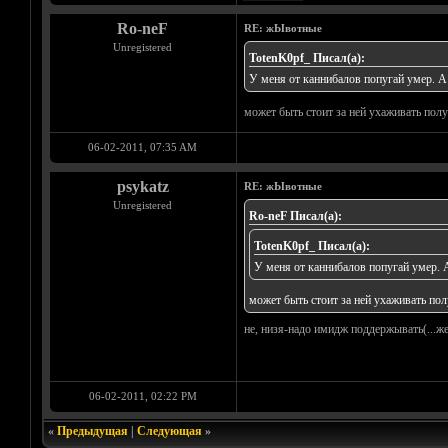
Ro-neF
RE: жЫвотные
Unregistered
TotenK0pf_ Писал(а):
У меня от каннибалов попугай умер. А
может быть стоит за ней ухаживать пол
06-02-2011, 07:35 AM
psykatz
RE: жЫвотные
Unregistered
Ro-neF Писал(а):
TotenK0pf_ Писал(а):
У меня от каннибалов попугай умер. 
может быть стоит за ней ухаживать по
не, низя-надо имидж поддержывать(...же
06-02-2011, 02:22 PM
«
Предыдущая
|
Следующая
»