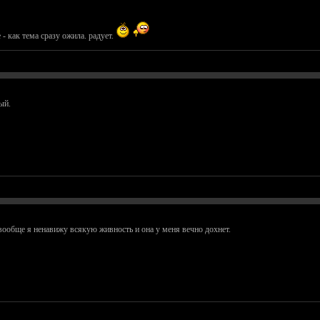
- как тема сразу ожила. радует.
ый.
вообще я ненавижу всякую живность и она у меня вечно дохнет.