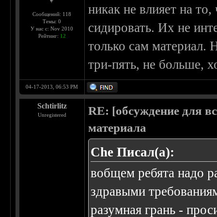
никак не влияет на то
Сообщений: 118
Темы: 0
сидировать. Их не инте
У нас с: Nov 2010
Рейтинг:
12
только сам материал. 
три-пять, не больше, х
04-17-2013, 06:53 PM
Schtirlitz
RE: [обсуждение для в
Unregistered
материала
Che Писал(а):
вобщем ребята надо 
здравыми требования
разумная грань - прос