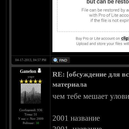
04-17-2013, 04:57 PM
Ganelon
RE: [обсуждение для в
упрт
материала
чем тебе мешает улов
Сообщений: 936
Темы: 51
2001 название
У нас с: Nov 2009
Рейтинг:
38