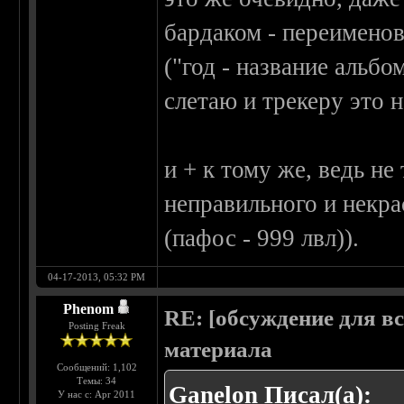
бардаком - переименов
("год - название альбо
слетаю и трекеру это н
и + к тому же, ведь не
неправильного и некра
(пафос - 999 лвл)).
04-17-2013, 05:32 PM
Phenom
RE: [обсуждение для в
Posting Freak
материала
Сообщений: 1,102
Темы: 34
Ganelon Писал(а):
У нас с: Apr 2011