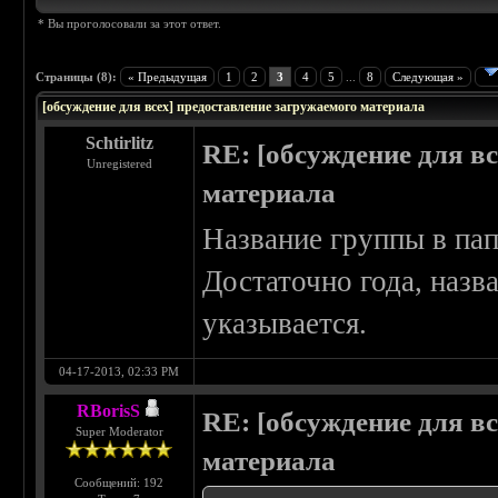
* Вы проголосовали за этот ответ.
Страницы (8):
« Предыдущая
1
2
3
4
5
...
8
Следующая »
[обсуждение для всех] предоставление загружаемого материала
Schtirlitz
RE: [обсуждение для в
Unregistered
материала
Название группы в пап
Достаточно года, назв
указывается.
04-17-2013, 02:33 PM
RBorisS
RE: [обсуждение для в
Super Moderator
материала
Сообщений: 192