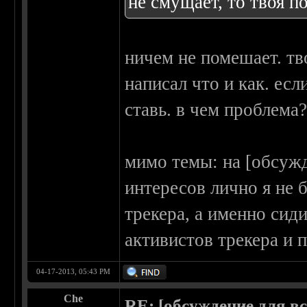
не смущает, то твоя п
ничем не помешает. тв
написал что и как. есл
ставь. в чем проблема
мимо темы: на [обсужд
интересов лично я не 
трекера, а именно сид
активистов трекера и 
04-17-2013, 05:43 PM
Che
RE: [обсуждение для в