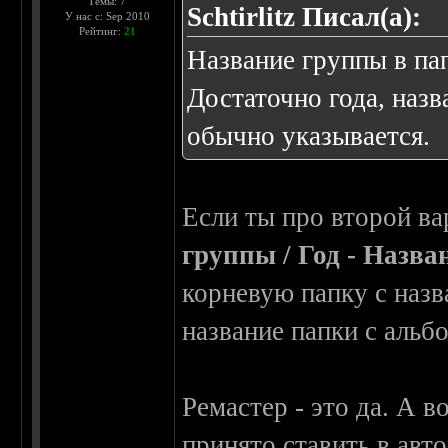
Темы: 7
Schtirlitz Писал(а):
У нас с: Sep 2010
Рейтинг:
21
Название группы в па
Достаточно года, назв
обычно указывается.
Если ты про второй ва
группы / Год - Назва
корневую папку с назв
название папки с альб
Ремастер - это да. А 
принято ставить в авт