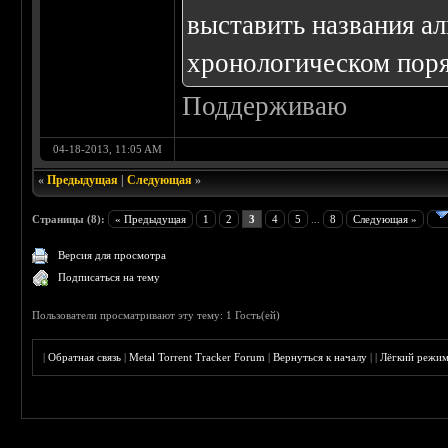
выставить названия ал
хронологическом поря
Поддерживаю
04-18-2013, 11:05 AM
«
Предыдущая
|
Следующая
»
Страницы (8):
« Предыдущая
1
2
3
4
5
...
8
Следующая »
Версия для просмотра
Подписаться на тему
Пользователи просматривают эту тему: 1 Гость(ей)
|
Обратная связь
|
Metal Torrent Tracker Forum
|
Вернуться к началу
|
|
Лёгкий режи