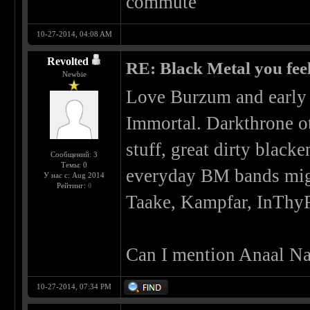
commute
10-27-2014, 04:08 AM
Revolted
RE: Black Metal you feel
Newbie
Love Burzum and early
Immortal. Darkthrone ot
stuff, great dirty blac
Сообщений: 3
Темы: 0
everyday BM bands mig
У нас с: Aug 2014
Рейтинг:
0
Taake, Kampfar, InThyFl
Can I mention Anaal Na
10-27-2014, 07:34 PM