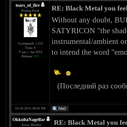
tears_of_fire
RE: Black Metal you feel
Posting Freak
Without any doubt, BUR
SATYRICON "the shadow
instrumental/ambient on
Сообщений: 1,255
Темы: 8
to intend the word "emot
У нас с: Jan 2014
Рейтинг:
115
(Последний раз сооб
10-19-2014, 08:01 PM
OkkultaNagelfar
RE: Black Metal you fee
Junior Member