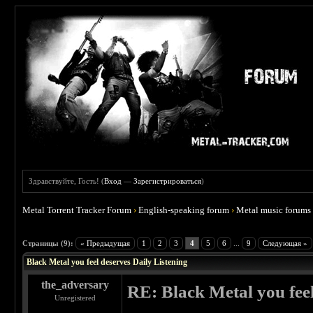
Здравствуйте, Гость! (
Вход
—
Зарегистрироваться
)
Metal Torrent Tracker Forum
›
English-speaking forum
›
Metal music forums
 3.86
Страницы (9):
« Предыдущая
1
2
3
4
5
6
...
9
Следующая »
Black Metal you feel deserves Daily Listening
the_adversary
RE: Black Metal you feel
Unregistered