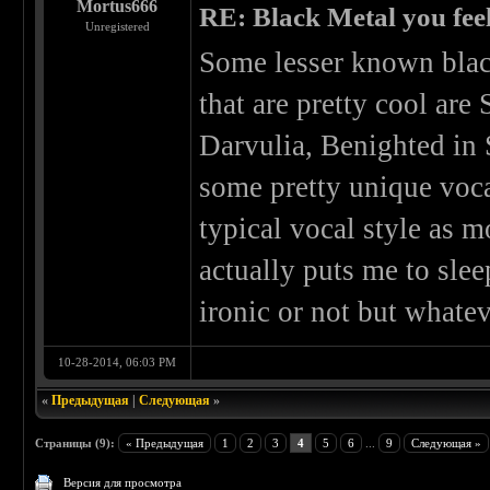
Mortus666
RE: Black Metal you feel
Unregistered
Some lesser known blac
that are pretty cool are
Darvulia, Benighted in 
some pretty unique voca
typical vocal style as 
actually puts me to sleep
ironic or not but whatev
10-28-2014, 06:03 PM
«
Предыдущая
|
Следующая
»
Страницы (9):
« Предыдущая
1
2
3
4
5
6
...
9
Следующая »
Версия для просмотра