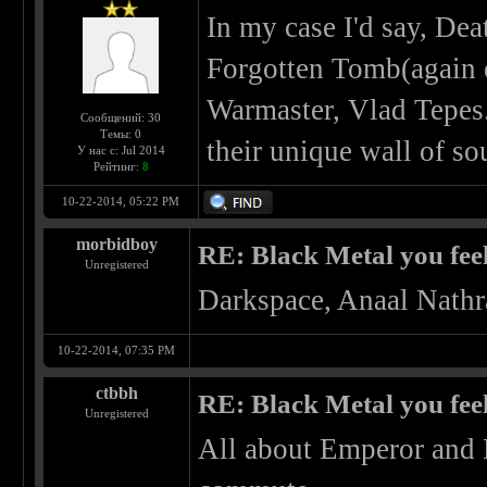
In my case I'd say, Dea
Forgotten Tomb(again ea
Warmaster, Vlad Tepes.
Сообщений: 30
Темы: 0
their unique wall of s
У нас с: Jul 2014
Рейтинг:
8
10-22-2014, 05:22 PM
morbidboy
RE: Black Metal you feel
Unregistered
Darkspace, Anaal Nathr
10-22-2014, 07:35 PM
ctbbh
RE: Black Metal you feel
Unregistered
All about Emperor and 