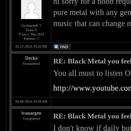
hi sorry for a noob req
pure metal with any gen
music that can change 
Сообщений: 1
Темы: 0
У нас с: Mar 2014
Рейтинг:
1
03-17-2014, 05:25 PM
Decko
RE: Black Metal you feel
Unregistered
You all must to listen
http://www.youtube.
04-06-2014, 03:39 AM
ivanargen
RE: Black Metal you feel
Unregistered
I don't know if daily bu