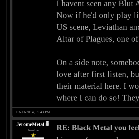
I havent seen any Blut A
Now if he'd only play li
US scene, Leviathan and
Altar of Plagues, one of 
On a side note, somebo
love after first listen, 
their material here. I w
where I can do so! They
03-13-2014, 09:43 PM
JeromeMetal
RE: Black Metal you feel
Newbie