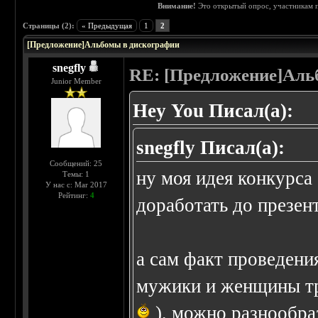
Внимание!
Это открытый опрос, участникам п
 0
Страницы (2):
« Предыдущая
1
2
[Предложение]Альбомы в дискографии
snegfly
RE: [Предложение]Аль
Junior Member
Hey You Писал(а):
snegfly Писал(а):
Сообщений: 25
ну моя идея конкурса
Темы: 1
У нас с: Mar 2017
Рейтинг:
4
доработать до презент
а сам факт проведени
мужики и женщины тре
), можно разнообра