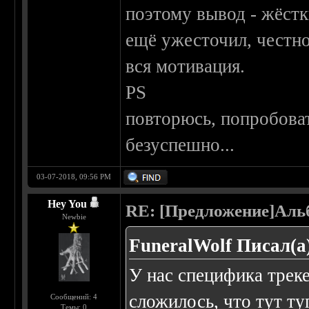
поэтому вывод - жёстки
ещё ужесточил, честно
вся мотивация.
PS
повторюсь, попробоват
безуспешно...
03-07-2018, 09:56 PM
Hey You
RE: [Предложение]Аль
Newbie
FuneralWolf Писал(а
У нас специфика треке
сложилось, что тут ту
Сообщений: 4
Темы: 0