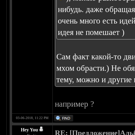
нибудь. даже обращая
очень много есть иде
идея не помешает )
Сам факт какой-то дв
мхом обрасти.) Не об
тему, можно и другие
например ?
03-06-2018, 11:22 PM
Hey You
RE: [Предложение]Аль