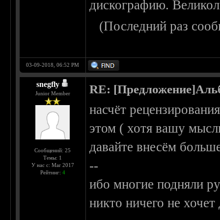
дискографию. Великоле
(Последний раз сооб
03-09-2018, 06:52 PM
snegfly
RE: [Предложение]Аль
Junior Member
насчёт рецензирования 
этом ( хотя вашу мысль
давайте внесём больше
Сообщений: 25
Темы: 1
--
У нас с: Mar 2017
Рейтинг:
4
ибо многие подняли ру
никто ничего не хочет 