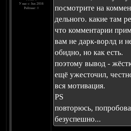
У нас с: Jun 2016
посмотрите на коммен
Рейтинг:
0
дельного. какие там р
что комментарии прими
вам не дарк-ворлд и н
обидно, но как есть.
поэтому вывод - жёстк
ещё ужесточил, честно
вся мотивация.
PS
повторюсь, попробова
безуспешно...