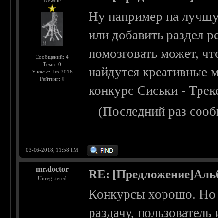
Newbie
Ну например на лучшу
или добавить раздел р
помозговать может, чт
Сообщений: 4
Темы: 0
найдутся креативные м
У нас с: Jun 2016
Рейтинг:
0
конкурс Сиськи - Тре
(Последний раз сооб
03-06-2018, 11:58 PM
mr.doctor
RE: [Предложение]Аль
Unregistered
Конкурсы хорошо. Но
раздачу, пользователь 