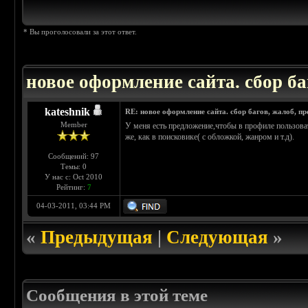
* Вы проголосовали за этот ответ.
новое оформление сайта. сбор ба
kateshnik
RE: новое оформление сайта. сбор багов, жалоб, п
Member
У меня есть предложение,чтобы в профиле пользова
же, как в поисковике( с обложкой, жанром и т.д).
Сообщений: 97
Темы: 0
У нас с: Oct 2010
Рейтинг:
7
04-03-2011, 03:44 PM
«
Предыдущая
|
Следующая
»
Сообщения в этой теме