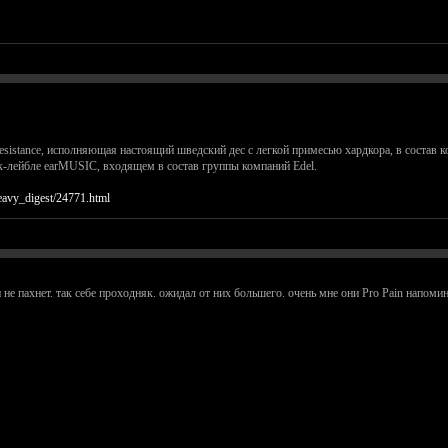
sistance, исполняющая настоящий шведский дес с легкой примесью хардкора, в состав к
ок-лейбле earMUSIC, входящем в состав группы компаний Edel.
eavy_digest/24771.html
 не пахнет. так себе проходняк. ожидал от них большего. очень мне они Pro Pain напоми