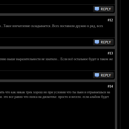
#12
...Такое впечатление складывается..Всех поставили дружно в ряд, всех
#13
енно выше выразительности не хватило... Если всё остальное будет в таком же
#14
ь что как никак трек хорош но при условии что ты пьян и отрываешься на
это все равно что попса на дискотеке. просто и весело. если альбом будет