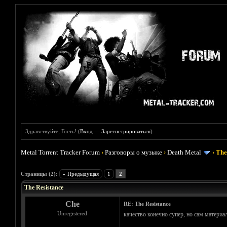
Здравствуйте, Гость! (
Вход
—
Зарегистрироваться
)
Metal Torrent Tracker Forum
›
Разговоры о музыке
›
Death Metal
›
The
Голосов: 0 - Средняя оценка: 0
1
2
3
4
5
Страницы (2):
« Предыдущая
1
2
The Resistance
Che
RE: The Resistance
Unregistered
качество конечно супер, но сам материал