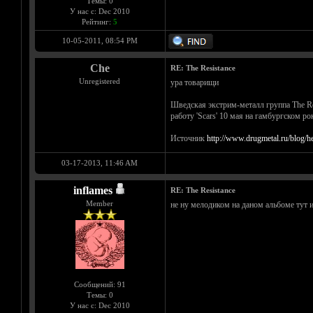
Темы: 0
У нас с: Dec 2010
Рейтинг:
5
10-05-2011, 08:54 PM
Che
RE: The Resistance
Unregistered
ура товарищи
Шведская экстрим-металл группа The Re
работу 'Scars' 10 мая на гамбургском р
Источник
http://www.drugmetal.ru/blog/h
03-17-2013, 11:46 AM
inflames
RE: The Resistance
Member
не ну мелодиком на даном альбоме тут и
Сообщений: 91
Темы: 0
У нас с: Dec 2010