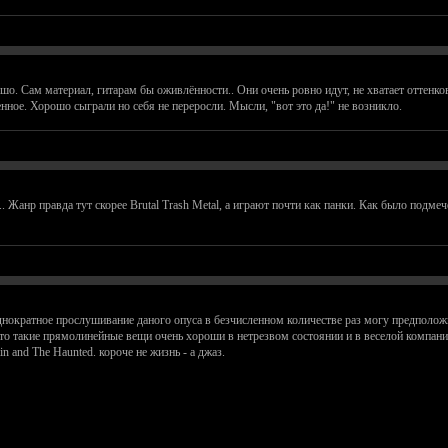
шо. Сам материал, гитарам бы оживлённости.. Они очень ровно идут, не хватает оттенков
енное. Хорошо сыграли но себя не переросли. Мысли, "вот это да!" не возникло.
. Жанр правда тут скорее Brutal Trash Metal, а играют почти как панки. Как было подмеч
ократное прослушивание даного опуса в безчисленном количестве раз могу предположит
то такие прямолинейные вещи очень хороши в нетрезвом состоянии и в веселой компании. 
n and The Haunted. короче не жизнь - а джаз.