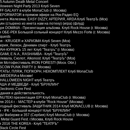
5 Autumn Death Metal Concert
loween Night Party 2013 Клуб Seven
FF GALAXY в клубе MonaClub (г. Москва)
EFORMATOR в прямом эфире на Рок-Радио EQ
анета Железяка: EASY DIZZY, АРТЕРИЯ, ARDA Клуб ТеатрЪ (Мск)
ян (стырено из инета нам на потеху) (игра) (флуд)
ря DOMINIA - Презентация альбома. Клуб Rock House (г. Москва)
я ОБЕ-РЕК Большой сольный концерт! Клуб Mezzo Forte (г. Москва)
quests
ря - KRUGER и ХАРИЗМА Клуб Seven (Мск)
ерия, Легион, Деникин спирт - Клуб Театръ
АН-КУРАЖЪ 15 лет Клуб "Театръ" (г. Москва)
IGAMI, E.N.A., RASHAMBA - Клуб "ТеатрЪ"
алевала, Сколот, Alkonost. Клуб "ТеатрЪ" (Мск)
ля Мотофестиваль IRON FOREST! (Моск. Обл.)
SCOW PUNK PARTY (г. Москва)
РГАТЬ!, ПЛЯЖ, ПОПКОРН, НЕКОМПЛЕКТ Клуб MonaClub
 AMEDERIA в Москве!
 HALLOWEEN NIGHT клуб Театръ
АША И МЕДВЕДИ - Клуб "БРУКЛИН"
Electronic Core Fest
идания и действительность.
 NUTEKI презентация EP! Клуб MonaСlub (г. Москва)
я 2014 г. - МАСТЕР в клубе "Rock House" (Москва)
егодный фестиваль ЗАЩИТНИК 2014 Клуб MONACLUB (г. Москва)
 - IFK - Большой концерт! Клуб "БРУКЛИН"
цЫ Фаберже и 357 (Сербия) Клуб MonaClub (г. Москва)
- Metal Guard Fest. г.Москва, Клуб Rock House
я 2016 THE KOREA - Клуб "ТЕАТРЪ"
Black Circle Fest