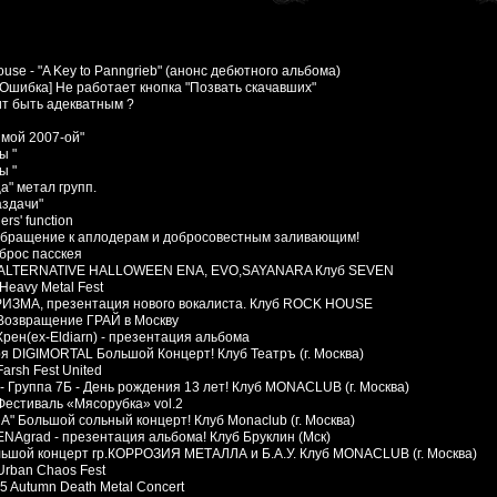
use - "A Key to Panngrieb" (анонс дебютного альбома)
[Ошибка] Не работает кнопка "Позвать скачавших"
ит быть адекватным ?
 мой 2007-ой"
ы "
ы "
а" метал групп.
аздачи"
ers' function
Обращение к аплодерам и добросовестным заливающим!
сброс пасскея
3 ALTERNATIVE HALLOWEEN ENA, EVO,SAYANARA Клуб SEVEN
 Heavy Metal Fest
РИЗМА, презентация нового вокалиста. Клуб ROCK HOUSE
 Возвращение ГРАЙ в Москву
Хрен(ex-Eldiarn) - презентация альбома
ря DIGIMORTAL Большой Концерт! Клуб Театръ (г. Москва)
Farsh Fest United
- Группа 7Б - День рождения 13 лет! Клуб MONACLUB (г. Москва)
Фестиваль «Мясорубка» vol.2
А" Большой сольный концерт! Клуб Monaclub (г. Москва)
ENAgrad - презентация альбома! Клуб Бруклин (Мск)
льшой концерт гр.КОРРОЗИЯ МЕТАЛЛА и Б.А.У. Клуб MONACLUB (г. Москва)
Urban Chaos Fest
5 Autumn Death Metal Concert