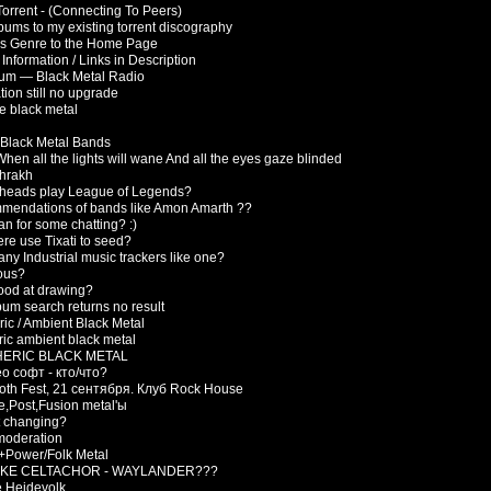
Torrent - (Connecting To Peers)
bums to my existing torrent discography
is Genre to the Home Page
 Information / Links in Description
um — Black Metal Radio
tion still no upgrade
e black metal
Black Metal Bands
hen all the lights will wane And all the eyes gaze blinded
hrakh
heads play League of Legends?
mendations of bands like Amon Amarth ??
n for some chatting? :)
re use Tixati to seed?
any Industrial music trackers like one?
ious?
ood at drawing?
lbum search returns no result
ic / Ambient Black Metal
ic ambient black metal
ERIC BLACK METAL
eo софт - кто/что?
th Fest, 21 сентября. Клуб Rock House
,Post,Fusion metal'ы
t changing?
moderation
+Power/Folk Metal
IKE CELTACHOR - WAYLANDER???
e Heidevolk