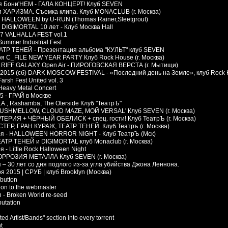
я Бони'НЕМ - ГАЛА КОНЦЕРТ! Клуб SEVEN
я ХАРИЗМА. Съемка клипа. Клуб MONACLUB (г. Москва)
 - HALLOWEEN by U-RUN (Thomas Rainer,Sleetgrout)
- DIGIMORTAL 10 лет - Клуб Москва Hall
17 VALHALLA FEST vol.1
Summer Industrial Fest
ЕАТР ТЕНЕЙ - Презентация альбома "КУЛЬТ" клуб SEVEN
ря C_FILE NEW YEAR PARTY Клуб Rock House (г. Москва)
- RIFF GALAXY Open Air - ПИРОГОВСКАЯ ВЕРСТА (г. Мытищи)
 2015 (сб) DARK MOSCOW FESTIVAL - «Последний день на Земле», клуб Rock
arsh Fest United vol. 3
Heavy Metal Concert
5 - ГРАЙ в Москве
.A., Rashamba, The Oterside Клуб "ТеатрЪ"
 MUSHMELLOW, CLOUD MAZE, МОЙ VERSAL' Клуб SEVEN (г. Москва)
АРТЕРИЯ + ЧЁРНЫЙ ОБЕЛИСК + спец. гости! Клуб ТеатрЪ (г. Москва)
СТЕР, ГРАН КУРАЖ, ТЕАТР ТЕНЕЙ. Клуб Театръ (г. Москва)
ря - HALLOWEEN HORROR NIGHT - Клуб ТеатрЪ (Мск)
ЕАТР ТЕНЕЙ и DIGIMORTAL клуб Monaclub (г. Москва)
я - Little Rock Halloween Night
ОРРОЗИЯ МЕТАЛЛА Клуб SEVEN (г. Москва)
 – 30 лет со дня подлого из-за угла убийства Джона Леннона.
я 2015 | CРУБ | клуб Brooklyn (Москва)
button
ion to the webmaster
n - Broken World re-seed
utation
ed Artist/Bands" section into every torrent
t