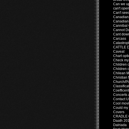
Can we u
can't open 
Can't see
Canadian 
Canadian 
Cannibal
Cannot D
Cant down
Carcass
Catastrop
CATTLE 
Caveat
Chart opt
Check my 
Children 
Children 
Chilean M
Christian
Church/P
Classifica
Coefficent
Concerts a
Contact U
Cool movi
Could my 
Covers
CRADLE O
Daath 20
Dalriada