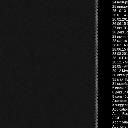
24 ноябр
25 январ
25.10.13
26.01.14 
26.02.20
26.06.15 
27 окт Т
28 декаб
28 июня 
28 марта
28.02.16 F
28.06.15 
28.08.201
28.10 E.N
28.12. -
29.05 - 
29.12 МА
30 октяб
31 мая Т
31 октябр
5 июля К
8 декабря
9 сентябр
A random 
a suggest
Abdicatio
About Rep
AC/DC
Add "Relat
Add torren