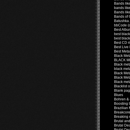
Bands lik
bands lik
Bands lik
Bands of 
Batushka
bbCode (
Best Albu
best black
best blac
Best CD r
Best Live
Best Meta
Black Met
BLACK M
Black met
black met
Black Meta
Black Meta
Black met
Blacklist 
Blank pag
Blues
Bohren & 
Boosting 
Brazilian
Breakcore
Breaking 
Brutal an
Brutal De
Brutal De