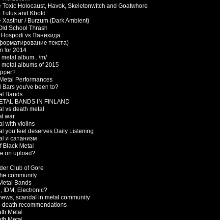
e Toxic Holocaust, Havok, Skeletonwitch and Goatwhore
e Tulus and Khold
e Xasthur / Burzum (Dark Ambient)
Old School Thrash
. Hospodi vs Панихида
форматирование текста)
m for 2014
 metal album.. \m/
k metal albums of 2015
ipper?
 Metal Performances
l Bars you've been to?
al Bands
ETAL BANDS IN FINLAND
al vs death metal
al war
l with violins
l you feel deserves Daily Listening
al и сатанизм
of Black Metal
e on upload?
der Club of Gore
the community
 Metal Bands
, IDM, Electronic?
news, scandal in metal community
d death recommendations
ath Metal
ath Metal