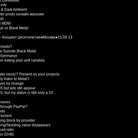
al,Darkwave
info
 & Dark Ambient
ter prods онлайн магазин
oll
d MDM
al vs Black Metal
e
 Концерт десятилетия●Москва●15.09.13
hreads?
e Suicide Black Metal
(Germany)
or eating plan anti candida
ke music? Present us your projects
y listen to Metal?
and no change
 but ads still appear
, but my status is still only a 19...
issues
through PayPal?
nds
torrent
ng block by provider.
ng/Seeding value disappears
ad ratio
s (DnB)