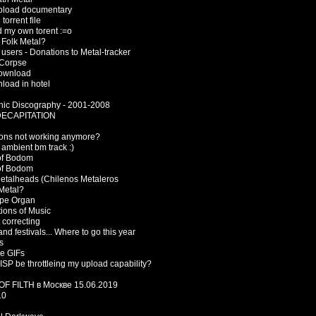
pload documentary
torrent file
d my own torent :=o
Folk Metal?
users - Donations to Metal-tracker
 Corpse
ownload
load in hotel
hic Discography - 2001-2008
DECAPITATION
ions not working anymore?
ambient bm track :)
of Bodom
of Bodom
etalheads (Chilenos Metaleros
 Metal?
ipe Organ
tions of Music
 correcting
nd festivals... Where to go this year
s
e GIFs
ISP be throttleing my upload capability?
F FILTH в Москве 15.06.2019
10