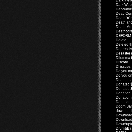
Dark Met
Dark Web 
Darkwave
Dead Cen
Death 'n' r
Death an
Death Met
Deathcor
DEFORM -
Delete
Deleted t
Depressiv
Desaster 
Dilemma f
Discord
Dl issues
Do you ma
Do you onl
Doanted 
Donated $5
Donated $5
Donation
Donation 
Donation 
Doom Ba
download 
Downloadi
Downloadi
Down\uplo
Drum&Bas