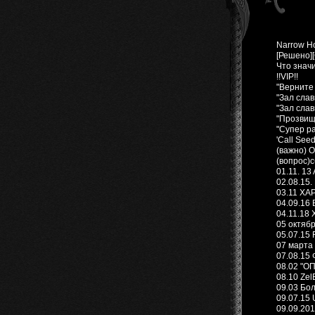
Narrow Ho
[Решено]
Что знач
!!VIP!!
"Верните
"Зал слав
"Зал слав
"Прозвищ
"Супер р
'Call Seed
(важно) 
(вопрос)
01.11. 1
02.08.15.
03.11 ХА
04.09.16
04.11.18 
05 октяб
05.07.15 
07 марта 
07.08.15 
08.02 "ОП
08.10 Zel
09.03 Бо
09.07.15 
09.09.201