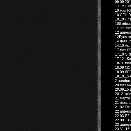
09.09.201
1 НОЯ Hal
10 мая RI
10 СЕН D
10.10 Пл
100 обезь
11 сентяб
12 апрел
12Eyes re
14 декаб
14.10 Арт
17 мая ГР
17.10 OR
17.12 - К
18-20 ию
18.09 MO
18.09 ДЕ
18.10.15
2 ноября
20 мая М
20.09.15 
2012: ож
21 марта
21 феврал
21.02 Еж
22 апреля
22.03 Яй
22.09.13 
23 апрел
23-VII-15 