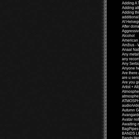
Adding A 
Adding al
Adding th
additional
Af Helveg
After dona
Aggressiv
Alcohol
American 
Amžius - W
Anaal Nat
Any metal
any recom
Any Serbia
Anyone he
Are there 
are u ser
Are you g
Artist + A
Atmospher
atmospher
ATMOSPH
audio/vid
Autumn Go
Avangarde
Avatar no
Awaiting 
BagPipes
BANDS L
Bands lik