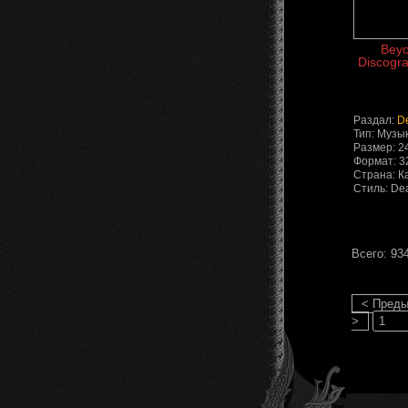
Beyo
Discogra
Раздал:
D
Тип: Музы
Размер: 2
Формат: 3
Страна: К
Стиль: De
Всего: 93
< Пред
>