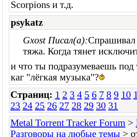
Scorpions и т.д.
psykatz
Gxost Писал(а):
Спрашивал 
тяжа. Когда тянет исключи
и что ты подразумеваешь под
каг "лёгкая музыка"?
Страниц:
1
2
3
4
5
6
7
8
9
10
23
24
25
26
27
28
29
30
31
Metal Torrent Tracker Forum
>
Разговоры на любые темы
> о