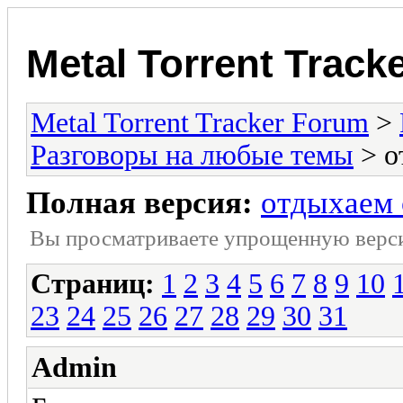
Metal Torrent Track
Metal Torrent Tracker Forum
>
Разговоры на любые темы
> о
Полная версия:
отдыхаем о
Вы просматриваете yпpощеннyю веp
Страниц:
1
2
3
4
5
6
7
8
9
10
23
24
25
26
27
28
29
30
31
Admin