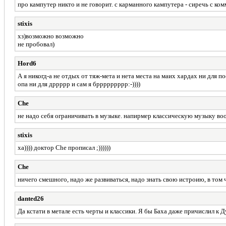
про кампутер никто и не говорит. с карманного кампутера - сиречь с ко
stixis
хз)возможно возможно
не пробовал)
Hord6
А я никогд-а не отдых от тяж-мета и нета места на маих хардах ни для по
опа ни для дррррр и сам я бррррррррр:-))))
Che
не надо себя ограничивать в музыке. напирмер классическую музыку во
stixis
ха)))) доктор Che прописал ;))))))
Che
ничего смешного, надо же развиваться, надо знать свою истроию, в том 
danted26
Да кстати в метале есть черты и классики. Я бы Баха даже причислил к Д