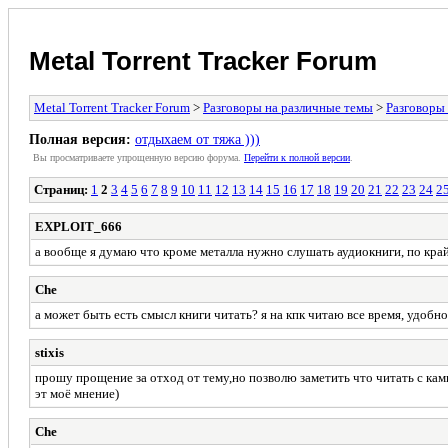
Metal Torrent Tracker Forum
Metal Torrent Tracker Forum
>
Разговоры на различные темы
>
Разговоры
Полная версия:
отдыхаем от тяжа )))
Вы просматриваете yпpощеннyю веpсию форума.
Пеpейти к полной веpсии
.
Страниц:
1
2
3
4
5
6
7
8
9
10
11
12
13
14
15
16
17
18
19
20
21
22
23
24
2
EXPLOIT_666
а вообще я думаю что кроме металла нужно слушать аудиокниги, по край
Che
а может быть есть смысл книги читать? я на кпк читаю все время, удобно,
stixis
прошу прощение за отход от тему,но позволю заметить что читать с ка
эт моё мнение)
Che