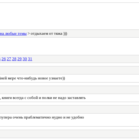
 на любые темы
> отдыхаем от тяжа )))
5
26
27
28
29
30
31
ней мере что-нибудь новое узнаете))
 книги всегда с собой и полки не надо заставлять
мпупера очень праблематично нудно и не удобно