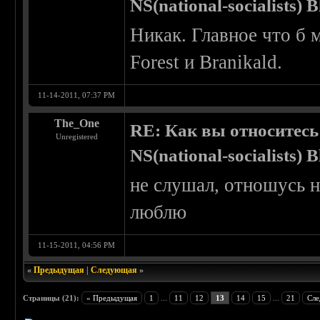
NS(national-socialists) 
Никак. Главное что б
Forest и Branikald.
11-14-2011, 07:37 PM
The_One
RE: Как вы относитесь
Unregistered
NS(national-socialists) 
не слушал, отношусь н
люблю
11-15-2011, 04:56 PM
«
Предыдущая
|
Следующая
»
Страницы (21):
« Предыдущая
1
...
11
12
13
14
15
...
21
Сле