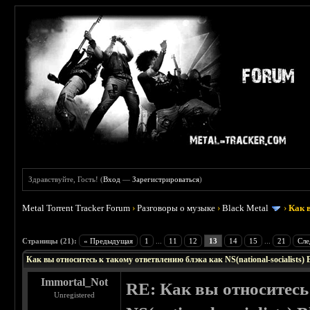
Здравствуйте, Гость! (
Вход
—
Зарегистрироваться
)
Metal Torrent Tracker Forum
›
Разговоры о музыке
›
Black Metal
›
Как в
: 4.23
Страницы (21):
« Предыдущая
1
...
11
12
13
14
15
...
21
Сле
Как вы относитесь к такому ответвлению блэка как NS(national-socialists) 
Immortal_Not
RE: Как вы относитесь
Unregistered