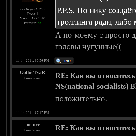
P.P.S. По нику создаёт
Сообщений: 235
Темы: 1
У нас с: Oct 2010
троллинга ради, либо
Рейтинг:
32
А по-моему с просто д
головы чугунные((
11-14-2011, 06:56 PM
GothicTvaR
RE: Как вы относитесь
Unregistered
NS(national-socialists) 
положительно.
11-14-2011, 07:17 PM
torture
RE: Как вы относитесь
Unregistered