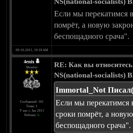
NS(national-socialists) 
Если мы перекатимся в
помрёт, а новую закро
беспощадного срача".
09-10-2011, 10:18 AM
4enix
RE: Как вы относитесь
Member
NS(national-socialists) 
Immortal_Not Писал(
Если мы перекатимся в
Сообщений: 161
Темы: 1
У нас с: Jan 2011
сроки помрёт, а нову
Рейтинг:
6
беспощадного срача".