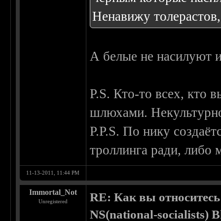
Ненавижу толерастов
А белые не насилуют и
P.S. Кто-то всех, кто
шлюхами. Некультурно
P.P.S. По нику создаёт
троллинга ради, либо
11-13-2011, 11:44 PM
Immortal_Not
RE: Как вы относитесь
Unregistered
NS(national-socialists) 