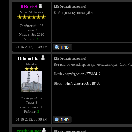
RBorisS
RE: Угадай мелодию!
Super Moderator
Ещё подсказку, пожалуйста.
Сообщений: 192
Темы: 7
У нас с: Sep 2010
Рейтинг:
21
04-16-2012, 06:39 PM
Odinochka
RE: Угадай мелодию!
Member
Вот вам от меня.Первая дез-метал,а вторая-блэк.Уг
Death -
http://rghost.ru/37618412
Black -
http://rghost.ru/37618468
Сообщений: 52
Темы: 8
У нас с: Jun 2011
Рейтинг:
3
04-16-2012, 08:38 PM
zzashpaupat
RE: Угадай мелодию!