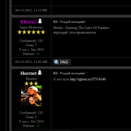
04-13-2012, 11:13 PM
RBorisS
RE: Угадай мелодию!
Super Moderator
Merlin - Entering The Gates Of Paradise
перегадай. теги проявляются.
Сообщений: 192
Темы: 7
У нас с: Sep 2010
Рейтинг:
21
04-14-2012, 12:45 AM
Horrnet
RE: Угадай мелодию!
Member
А вот исчо
http://rghost.ru/37574149
Сообщений: 235
Темы: 1
У нас с: Oct 2010
Рейтинг:
32