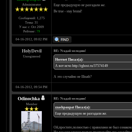
Administrator
Еще предыдущую не разгадали же.
Be true - stay brutal!
Сообщений: 1,275
Темы: 31
У нас с: Oct 2009
Рейтинг:
79
04-16-2012, 09:02 PM
HolyDevil
RE: Угадай мелодию!
Unregistered
Horrnet Писал(а):
А вот исчо
http://rghost.ru/37574149
А это случайно не Illnath?
04-16-2012, 09:54 PM
Odinochka
RE: Угадай мелодию!
Member
zzashpaupat Писал(а):
Еще предыдущую не разгадали же.
Ой,простите,полностью с правилами не был ознакомл