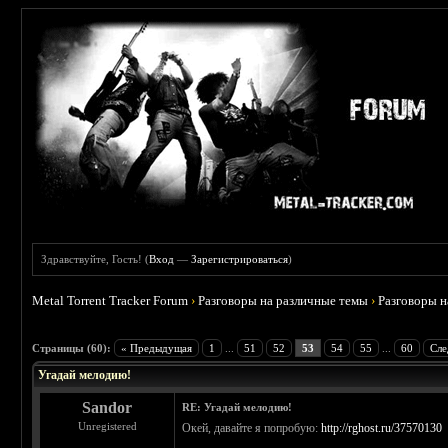
Здравствуйте, Гость! (
Вход
—
Зарегистрироваться
)
Metal Torrent Tracker Forum
›
Разговоры на различные темы
›
Разговоры 
 4.57
Страницы (60):
« Предыдущая
1
...
51
52
53
54
55
...
60
Сле
Угадай мелодию!
Sandor
RE: Угадай мелодию!
Unregistered
Окей, давайте я попробую:
http://rghost.ru/37570130