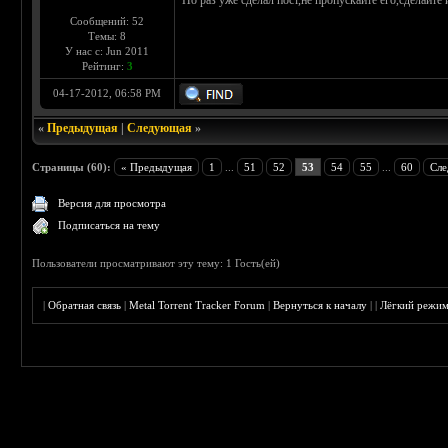
Но раз уже сделал пост,не пропускайте его,сделайте
Сообщений: 52
Темы: 8
У нас с: Jun 2011
Рейтинг:
3
04-17-2012, 06:58 PM
«
Предыдущая
|
Следующая
»
Страницы (60):
« Предыдущая
1
...
51
52
53
54
55
...
60
Сле
Версия для просмотра
Подписаться на тему
Пользователи просматривают эту тему: 1 Гость(ей)
|
Обратная связь
|
Metal Torrent Tracker Forum
|
Вернуться к началу
|
|
Лёгкий режи