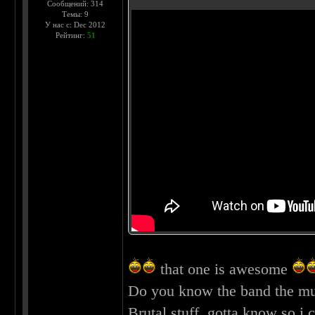
Сообщений: 314
Темы: 9
У нас с: Dec 2012
Рейтинг:
51
that one is awesome
Do you know the band the mu
Brutal stuff, gotta know so i c