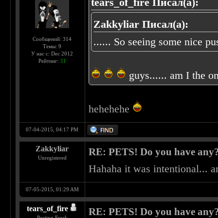
tears_of_fire Писал(а):
Zakkyliar Писал(а):
...... So seeing some nice p
Сообщений: 314
Темы: 9
У нас с: Dec 2012
Рейтинг:
51
guys...... am I the 
hehehehe
07-04-2015, 04:17 PM
Zakkyliar
RE: PETS! Do you have any
Unregistered
Hahaha it was intentional...
07-05-2015, 01:29 AM
tears_of_fire
RE: PETS! Do you have any
Posting Freak