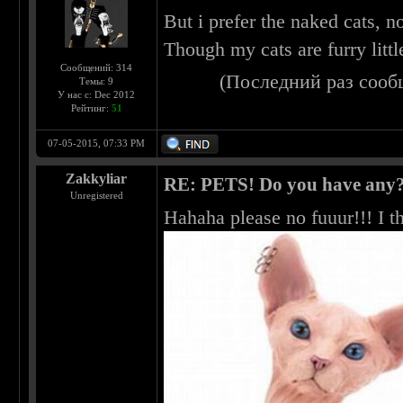
But i prefer the naked cats, n
Though my cats are furry litt
Сообщений: 314
(Последний раз сооб
Темы: 9
У нас с: Dec 2012
Рейтинг:
51
07-05-2015, 07:33 PM
Zakkyliar
RE: PETS! Do you have any
Unregistered
Hahaha please no fuuur!!! I t