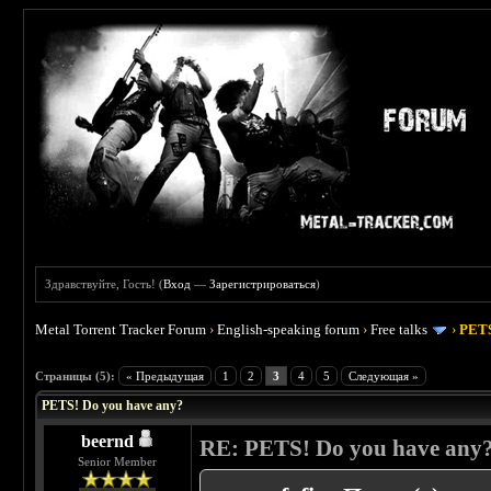
Здравствуйте, Гость! (
Вход
—
Зарегистрироваться
)
Metal Torrent Tracker Forum
›
English-speaking forum
›
Free talks
›
PETS
 0
Страницы (5):
« Предыдущая
1
2
3
4
5
Следующая »
PETS! Do you have any?
beernd
RE: PETS! Do you have any
Senior Member